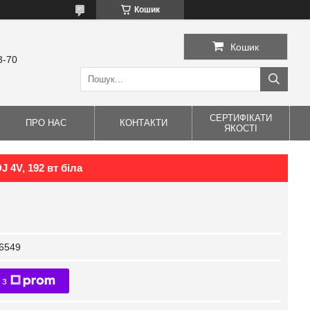
Кошик
Кошик
3-70
СЕРТИФІКАТИ
ПРО НАС
КОНТАКТИ
ЯКОСТІ
 4V, 192 вт біла
6549
 з