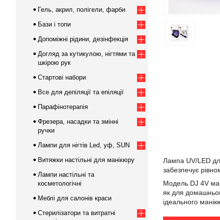
Гель, акрил, полігели, фарби
Бази і топи
Допоміжні рідини, дезінфекція
Догляд за кутикулою, нігтями та
шкірою рук
Стартові набори
Все для депіляції та епіляції
Парафінотерапія
Фрезера, насадки та змінні
ручки
Лампи для нігтів Led, уф, SUN
Витяжки настільні для манікюру
Лампа UV/LED для
забезпечує рівно
Лампи настільні та
Модель DJ 4V має
косметологічні
як для домашньог
Меблі для салонів краси
ідеального манік
Стерилізатори та витратні