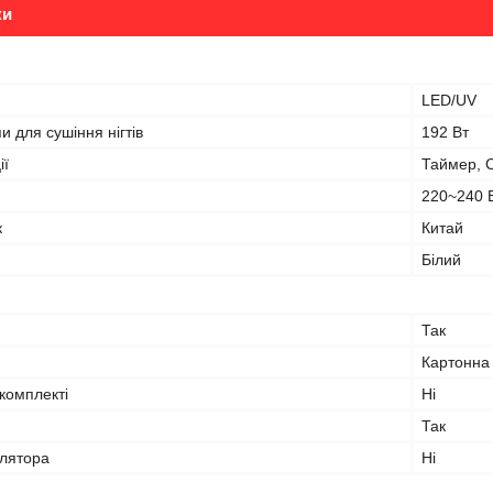
ки
я
LED/UV
и для сушіння нігтів
192 Вт
ії
Таймер, С
220~240 
к
Китай
Білий
Так
Картонна
комплекті
Ні
Так
улятора
Ні