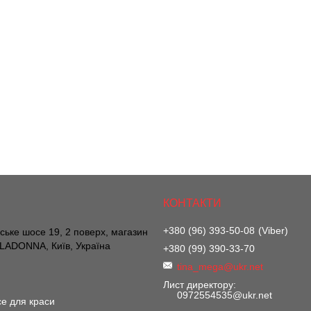
+380 (96) 393-50-08
Viber
вське шосе 19, 2 поверх, магазин
ADONNA, Київ, Україна
+380 (99) 390-33-70
tina_mega@ukr.net
Лист директору
0972554535@ukr.net
е для краси