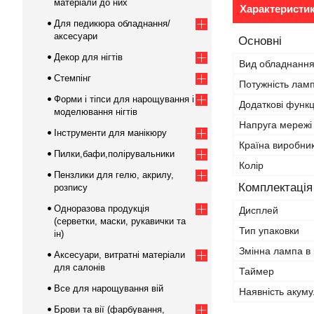
матеріали до них
Характеристи
Для педикюра обладнання/
аксесуари
Основні
Декор для нігтів
Вид обладнанн
Стемпінг
Потужність ламп
Форми і тіпси для нарощування і
Додаткові функц
моделювання нігтів
Напруга мережі
Інструменти для манікюру
Країна виробни
Пилки,бафи,полірувальники
Колір
Пензлики для гелю, акрилу,
Комплектація
розпису
Одноразова продукція
Дисплей
(серветки, маски, рукавички та
Тип упаковки
ін)
Змінна лампа в 
Аксесуари, витратні матеріали
для салонів
Таймер
Все для нарощування вій
Наявність акум
Брови та вії (фарбування,