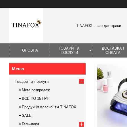
TINAFOX – все для краси
ТОВАРИ ТА
ДОСТАВКА І
ГОЛОВНА
ПОСЛУГИ
ОПЛАТА
Товари та послуги
Мега розпродаж
ВСЕ ПО 15 ГРН
Продукція власної тм TINAFOX
SALE!
Гель-лаки