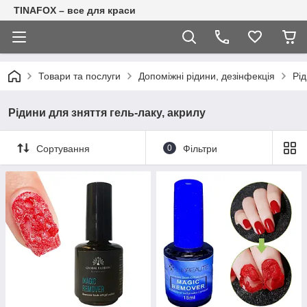
TINAFOX – все для краси
Товари та послуги
Допоміжні рідини, дезінфекція
Рід
Рідини для зняття гель-лаку, акрилу
Сортування
0
Фільтри