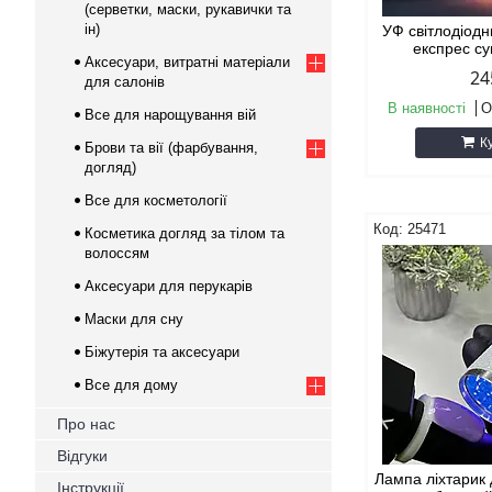
(серветки, маски, рукавички та
ін)
УФ світлодіодн
експрес су
Аксесуари, витратні матеріали
24
для салонів
В наявності
О
Все для нарощування вій
К
Брови та вії (фарбування,
догляд)
Все для косметології
25471
Косметика догляд за тілом та
волоссям
Аксесуари для перукарів
Маски для сну
Біжутерія та аксесуари
Все для дому
Про нас
Відгуки
Лампа ліхтарик 
Інструкції