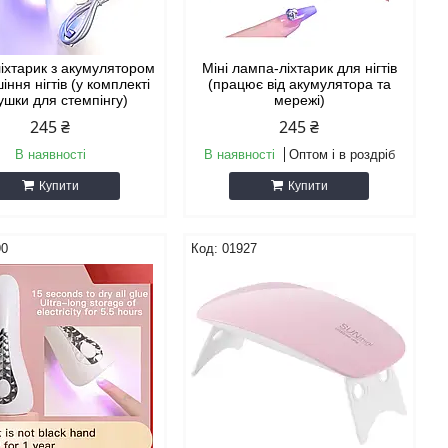
іхтарик з акумулятором
Міні лампа-ліхтарик для нігтів
іння нігтів (у комплекті
(працює від акумулятора та
ушки для стемпінгу)
мережі)
245 ₴
245 ₴
В наявності
В наявності
Оптом і в роздріб
Купити
Купити
90
01927