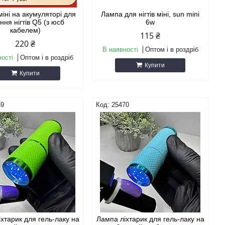
іні на акумуляторі для
Лампа для нігтів міні, sun mini
ння нігтів Q5 (з юсб
6w
кабелем)
115 ₴
220 ₴
В наявності
Оптом і в роздріб
ності
Оптом і в роздріб
Купити
Купити
69
25470
хтарик для гель-лаку на
Лампа ліхтарик для гель-лаку на