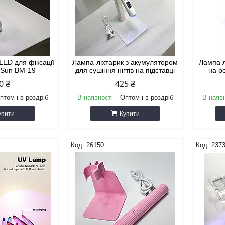
LED для фіксації
Лампа-ліхтарик з акумулятором
Лампа л
 Sun BM-19
для сушіння нігтів на підставці
на р
0 ₴
425 ₴
птом і в роздріб
В наявності
Оптом і в роздріб
В наяв
упити
Купити
26150
237