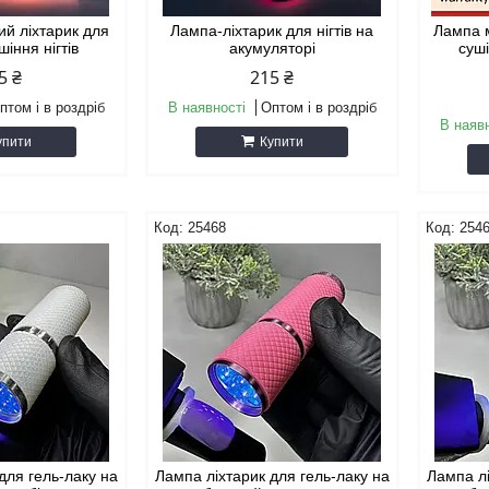
ий ліхтарик для
Лампа-ліхтарик для нігтів на
Лампа м
шіння нігтів
акумуляторі
суші
5 ₴
215 ₴
птом і в роздріб
В наявності
Оптом і в роздріб
В наяв
упити
Купити
25468
254
для гель-лаку на
Лампа ліхтарик для гель-лаку на
Лампа лі