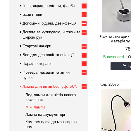
Гель, акрил, полігели, фарби
Бази і топи
Допоміжні рідини, дезінфекція
Догляд за кутикулою, нігтями та
Лампа ліхтарик 
шкірою рук
матеріалу
Стартові набори
78
Все для депіляції та епіляції
В наявності
О
Парафінотерапія
К
Фрезера, насадки та змінні
ручки
23576
Лампи для нігтів Led, уф, SUN
Лед лампи для нігтів нового
покоління
Міні лампи
Лампи на акумуляторі
Комплектуючі до манікюрних
ламп