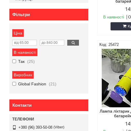
батарей
14
Фільтри
В наявності
О
К
Ціна
25472
В наявності
Так
25
Виробник
Global Fashion
21
Контакти
Лампа ліхтарик 
батарей
14
Viber
+380 (96) 393-50-08