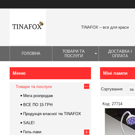
TINAFOX – все для краси
ТОВАРИ ТА
ДОСТАВКА І
ГОЛОВНА
ПОСЛУГИ
ОПЛАТА
Міні лампи
Товари та послуги
Мега розпродаж
27714
ВСЕ ПО 15 ГРН
Продукція власної тм TINAFOX
SALE!
Гель-лаки