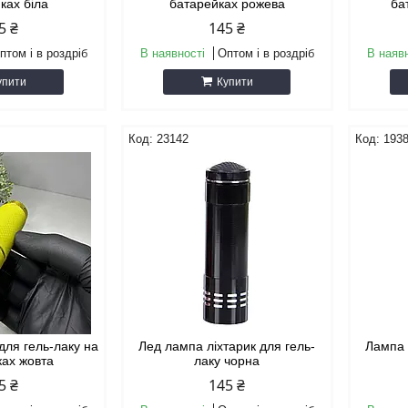
ках біла
батарейках рожева
ба
5 ₴
145 ₴
птом і в роздріб
В наявності
Оптом і в роздріб
В наяв
упити
Купити
23142
193
для гель-лаку на
Лед лампа ліхтарик для гель-
Лампа 
ках жовта
лаку чорна
5 ₴
145 ₴