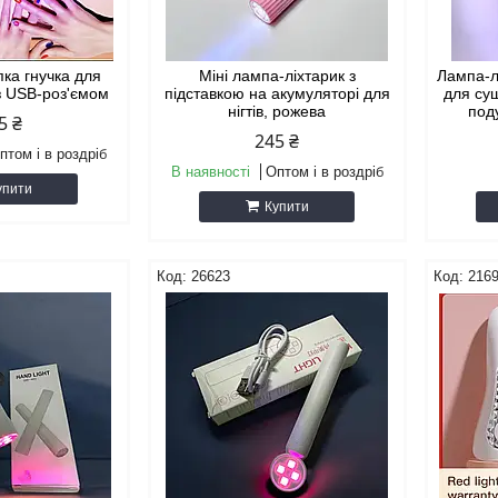
ка гнучка для
Міні лампа-ліхтарик з
Лампа-л
 з USB-роз'ємом
підставкою на акумуляторі для
для суш
нігтів, рожева
под
5 ₴
245 ₴
птом і в роздріб
В наявності
Оптом і в роздріб
упити
Купити
26623
216