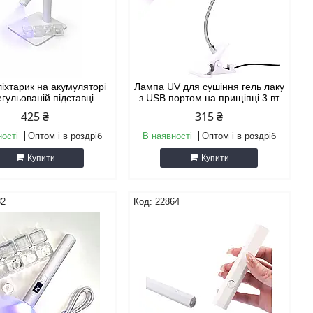
іхтарик на акумуляторі
Лампа UV для сушіння гель лаку
егульованій підставці
з USB портом на прищіпці 3 вт
425 ₴
315 ₴
ності
Оптом і в роздріб
В наявності
Оптом і в роздріб
Купити
Купити
32
22864