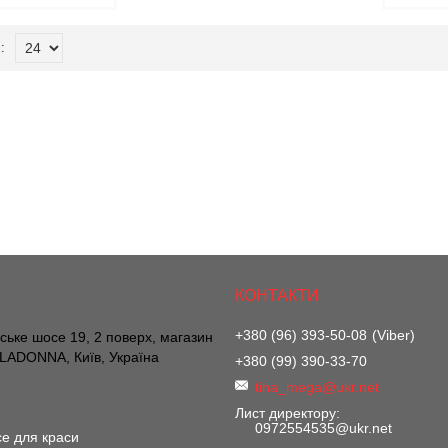
+380 (96) 393-50-08
Viber
вське шосе 19, 2 поверх, магазин
ADONNA, Київ, Україна
+380 (99) 390-33-70
tina_mega@ukr.net
Лист директору
0972554535@ukr.net
е для краси