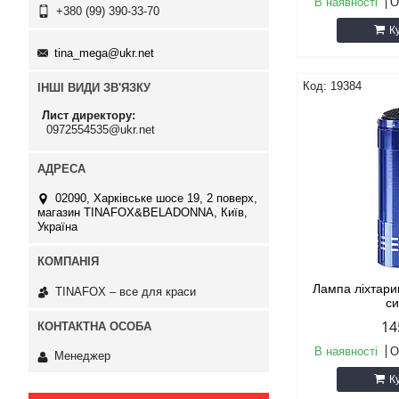
В наявності
О
+380 (99) 390-33-70
К
tina_mega@ukr.net
19384
ІНШІ ВИДИ ЗВ'ЯЗКУ
Лист директору
0972554535@ukr.net
02090, Харківське шосе 19, 2 поверх,
магазин TINAFOX&BELADONNA, Київ,
Україна
Лампа ліхтари
TINAFOX – все для краси
с
14
В наявності
О
Менеджер
К