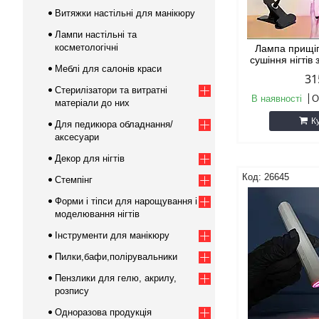
Витяжки настільні для манікюру
Лампи настільні та
косметологічні
Лампа прищіп
сушіння нігтів
Меблі для салонів краси
31
Стерилізатори та витратні
В наявності
О
матеріали до них
К
Для педикюра обладнання/
аксесуари
Декор для нігтів
26645
Стемпінг
Форми і тіпси для нарощування і
моделювання нігтів
Інструменти для манікюру
Пилки,бафи,полірувальники
Пензлики для гелю, акрилу,
розпису
Одноразова продукція