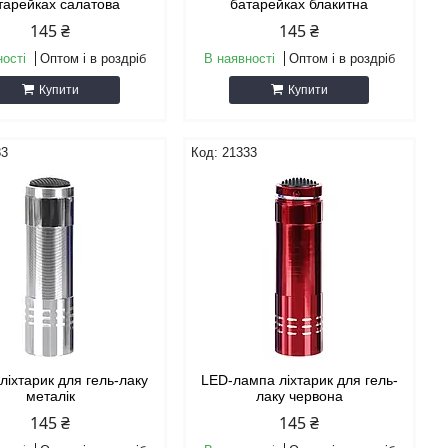
тарейках салатова
батарейках блакитна
145 ₴
145 ₴
ності
Оптом і в роздріб
В наявності
Оптом і в роздріб
Купити
Купити
83
21333
ліхтарик для гель-лаку
LED-лампа ліхтарик для гель-
металік
лаку червона
145 ₴
145 ₴