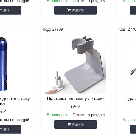
птом і в роздріб
В наявності
Оптом і в роздріб
В наяв
упити
Купити
27709
277
к для гель-лаку
Підставка під лампу ліхтарик
Підст
иня
65 ₴
5 ₴
В наявності
Оптом і в роздріб
птом і в роздріб
В наяв
Купити
упити