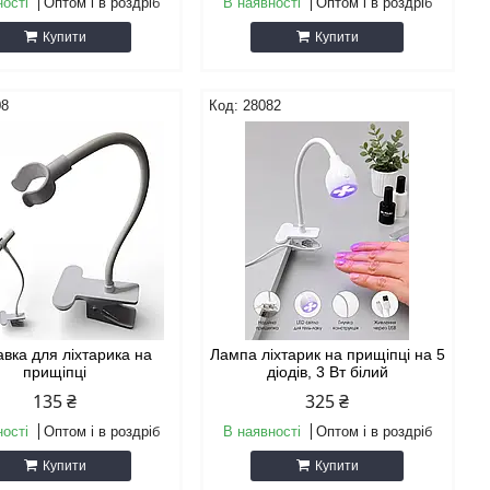
ності
Оптом і в роздріб
В наявності
Оптом і в роздріб
Купити
Купити
08
28082
авка для ліхтарика на
Лампа ліхтарик на прищіпці на 5
прищіпці
діодів, 3 Вт білий
135 ₴
325 ₴
ності
Оптом і в роздріб
В наявності
Оптом і в роздріб
Купити
Купити