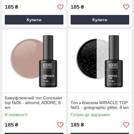
185
185
₴
₴
Купити
Купити
Камуфлюючий топ Concealer
top №06 - almond, ADORE, 8
Топ з блиском MIRACLE TOP
мл
№01 - golographic glitter, 8 мл
В наявності
Готово до відправки
185
185
₴
₴