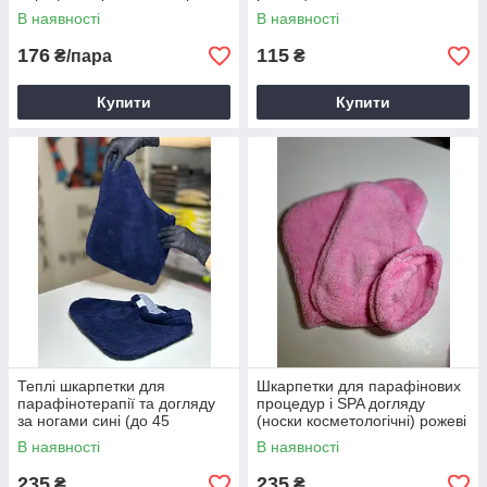
В наявності
В наявності
176
115
₴/пара
₴
Купити
Купити
Теплі шкарпетки для
Шкарпетки для парафінових
парафінотерапії та догляду
процедур і SPA догляду
за ногами сині (до 45
(носки косметологічні) рожеві
розміру)
В наявності
В наявності
235
235
₴
₴