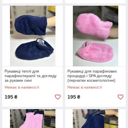
Рукавиці теплі для
Рукавиці для парафінових
парафінотерапії та догляду
процедур і SPA догляду
за руками сині
(перчатки косметологічні)
рожеві
Немає в наявності
Немає в наявності
195
195
₴
₴