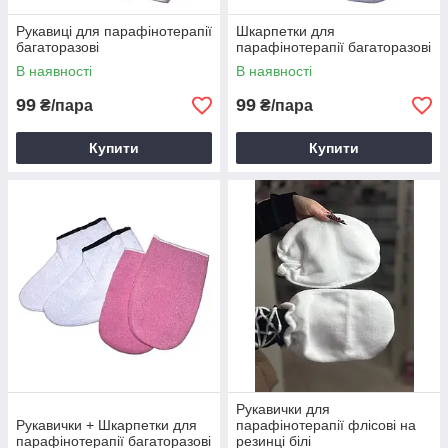
Рукавиці для парафінотерапії
Шкарпетки для
багаторазові
парафінотерапії багаторазові
В наявності
В наявності
99
99
₴/пара
₴/пара
Купити
Купити
Рукавички для
Рукавички + Шкарпетки для
парафінотерапії флісові на
парафінотерапії багаторазові
резинці білі