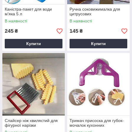
Каністра-пакет для води
Ручна соковижималка для
м'яка 5 л
цитрусових
В наявності
В наявності
245
145
₴
₴
Купити
Купити
Слайсер ніж хвилястий для
Тримач присоска для губок-
фігурної нарізки
мочалок кухонних