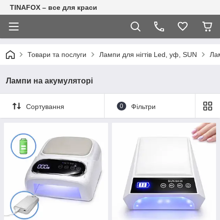
TINAFOX – все для краси
Товари та послуги
Лампи для нігтів Led, уф, SUN
Ла
Лампи на акумуляторі
Сортування
0
Фільтри