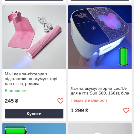
Міні лампа-ліхтарик з
підставкою на акумуляторі
для нігтів, рожева
Лампа акумуляторна Led/Uv
В наявності
для нігтів Sun S80, 168вт, біла
245
Немає в наявності
₴
1 299
₴
Купити