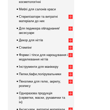
косметологічні
Меблі для салонів краси
Стерилізатори та витратні
матеріали до них
Для педикюра обладнання/
аксесуари
Декор для нігтів
Стемпінг
Форми і тіпси для нарощування і
моделювання нігтів
Інструменти для манікюру
Пилки,бафи,полірувальники
Пензлики для гелю, акрилу,
розпису
Одноразова продукція
(серветки, маски, рукавички та
ін)
Аксесуари, витратні матеріали