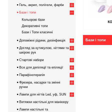
Гель, акрил, полігели, фарби
Бази і топи
Кольорові бази
К
Декоративні топи
Бази і Топи класичні
Бази і топи
Допоміжні рідини, дезінфекція
Догляд за кутикулою, нігтями та
шкірою рук
Стартові набори
Все для депіляції та епіляції
Парафінотерапія
Фрезера, насадки та змінні
ручки
Лампи для нігтів Led, уф, SUN
Витяжки настільні для манікюру
Лампи настільні та