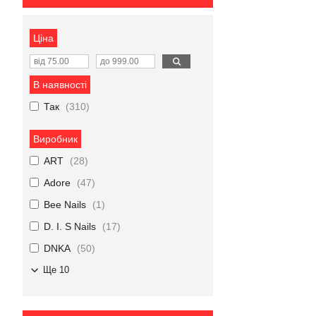
Ціна
В наявності
Так
310
Виробник
ART
28
Adore
47
Bee Nails
1
D. I. S Nails
17
DNKA
50
Ще 10