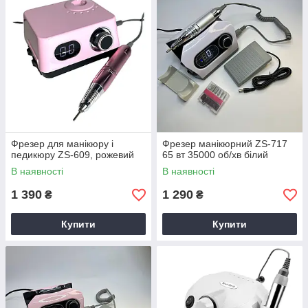
Фрезер для манікюру і
Фрезер манікюрний ZS-717
педикюру ZS-609, рожевий
65 вт 35000 об/хв білий
В наявності
В наявності
1 390
1 290
₴
₴
Купити
Купити