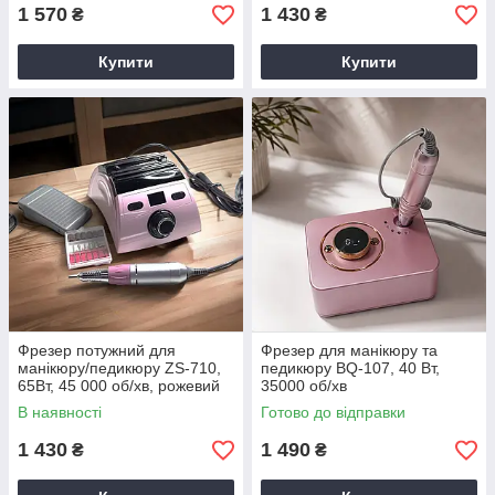
1 570
1 430
₴
₴
Купити
Купити
Фрезер потужний для
Фрезер для манікюру та
манікюру/педикюру ZS-710,
педикюру BQ-107, 40 Вт,
65Вт, 45 000 об/хв, рожевий
35000 об/хв
В наявності
Готово до відправки
1 430
1 490
₴
₴