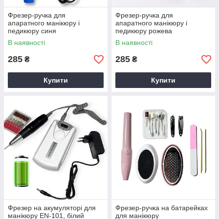
Фрезер-ручка для
Фрезер-ручка для
апаратного манікюру і
апаратного манікюру і
педикюру синя
педикюру рожева
В наявності
В наявності
285
285
₴
₴
Купити
Купити
Фрезер на акумуляторі для
Фрезер-ручка на батарейках
манікюру EN-101, білий
для манікюру