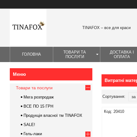
TINAFOX – все для краси
ТОВАРИ ТА
ДОСТАВКА І
ГОЛОВНА
ПОСЛУГИ
ОПЛАТА
Витратні матер
Товари та послуги
Мега розпродаж
ВСЕ ПО 15 ГРН
20410
Продукція власної тм TINAFOX
SALE!
Гель-лаки