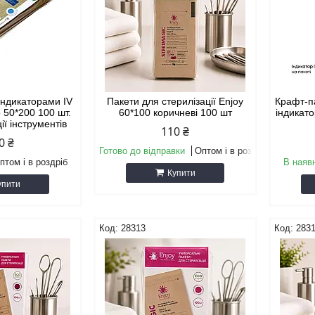
індикаторами IV
Пакети для стерилізації Enjoy
Крафт-па
p 50*200 100 шт.
60*100 коричневі 100 шт
індикат
ії інструментів
110 ₴
0 ₴
Готово до відправки
Оптом і в роздріб
птом і в роздріб
В наяв
Купити
упити
28313
283