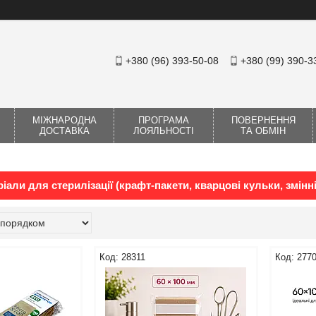
+380 (96) 393-50-08
+380 (99) 390-3
МІЖНАРОДНА
ПРОГРАМА
ПОВЕРНЕННЯ
ДОСТАВКА
ЛОЯЛЬНОСТІ
ТА ОБМІН
іали для стерилізації (крафт-пакети, кварцові кульки, змінні
28311
277