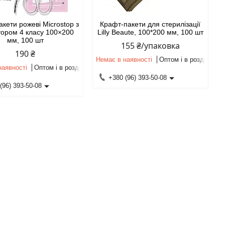
кети рожеві Microstop з
Крафт-пакети для стерилізації
тором 4 класу 100×200
Lilly Beaute, 100*200 мм, 100 шт
мм, 100 шт
155 ₴/упаковка
190 ₴
Немає в наявності
Оптом і в роздріб
наявності
Оптом і в роздріб
+380 (96) 393-50-08
(96) 393-50-08