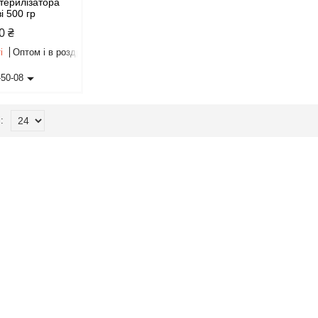
стерилізатора
і 500 гр
0 ₴
і
Оптом і в роздріб
-50-08