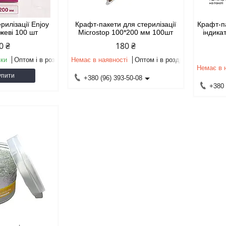
рилізації Enjoy
Крафт-пакети для стерилізації
Крафт-па
жеві 100 шт
Microstop 100*200 мм 100шт
індика
0 ₴
180 ₴
вки
Оптом і в роздріб
Немає в наявності
Оптом і в роздріб
Немає в 
упити
+380 (96) 393-50-08
+380 