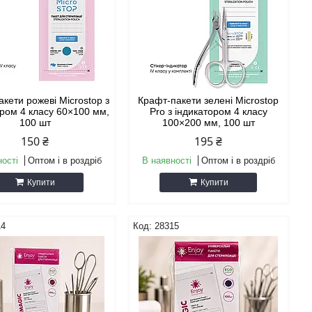
кети рожеві Microstop з
Крафт-пакети зелені Microstop
ором 4 класу 60×100 мм,
Pro з індикатором 4 класу
100 шт
100×200 мм, 100 шт
150 ₴
195 ₴
ності
Оптом і в роздріб
В наявності
Оптом і в роздріб
Купити
Купити
14
28315