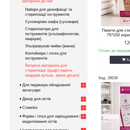
матеріали до них
Набори для дезінфекції та
стерилізації інструментів
Сухожарова шафа (сухожари)
Стерилізатори для
Пакети для сте
інструментів (ультрафіолетові,
75*150 кори
кварцові)
12
Ультразвукові мийки (ванни)
Готово до відпра
Контейнери і лотки для
інструментів
К
Витратні матеріали для
стерилізації (крафт-пакети,
кварцові кульки, змінні деталі)
28530
Для педикюра обладнання/
аксесуари
Декор для нігтів
Стемпінг
Форми і тіпси для нарощування і
моделювання нігтів