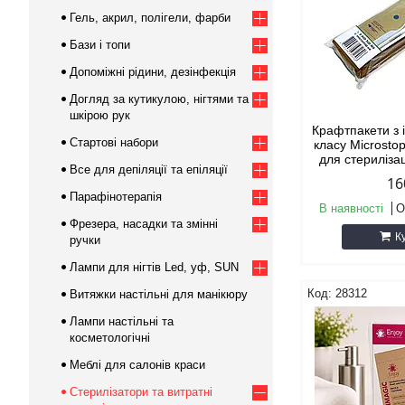
Гель, акрил, полігели, фарби
Бази і топи
Допоміжні рідини, дезінфекція
Догляд за кутикулою, нігтями та
шкірою рук
Крафтпакети з 
Стартові набори
класу Microsto
для стерилізац
Все для депіляції та епіляції
16
Парафінотерапія
В наявності
О
Фрезера, насадки та змінні
К
ручки
Лампи для нігтів Led, уф, SUN
28312
Витяжки настільні для манікюру
Лампи настільні та
косметологічні
Меблі для салонів краси
Стерилізатори та витратні