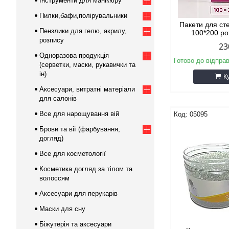
Інструменти для манікюру
Пилки,бафи,полірувальники
Пакети для сте
Пензлики для гелю, акрилу,
100*200 ро
розпису
23
Одноразова продукція
Готово до відпра
(серветки, маски, рукавички та
ін)
К
Аксесуари, витратні матеріали
для салонів
Все для нарощування вій
05095
Брови та вії (фарбування,
догляд)
Все для косметології
Косметика догляд за тілом та
волоссям
Аксесуари для перукарів
Маски для сну
Біжутерія та аксесуари