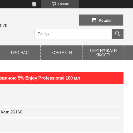
Кошик
Кошик
3-70
СЕРТИФІКАТИ
ПРО НАС
КОНТАКТИ
ЯКОСТІ
човиною 5% Enjoy Professional 100 мл
Код:
26166