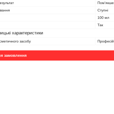
езультат
Пом'якшен
ування
Ступні
100 мл
Так
ицькі характеристики
сметичного засобу
Професій
ля замовлення