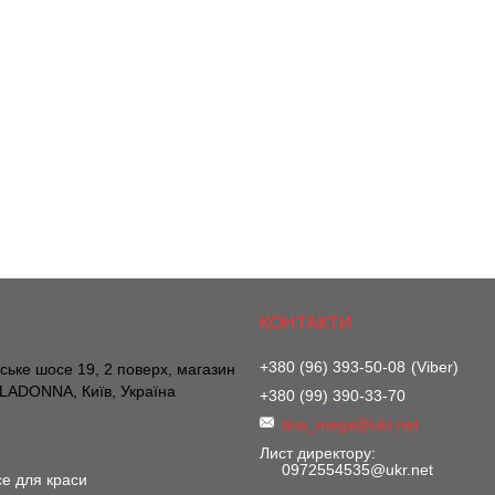
+380 (96) 393-50-08
Viber
вське шосе 19, 2 поверх, магазин
ADONNA, Київ, Україна
+380 (99) 390-33-70
tina_mega@ukr.net
Лист директору
0972554535@ukr.net
е для краси