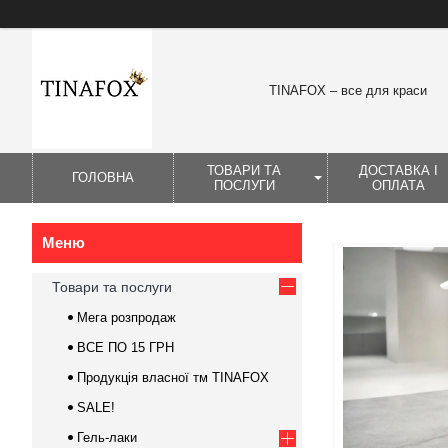
TINAFOX – все для краси
ТОВАРИ ТА
ДОСТАВКА І
ГОЛОВНА
ПОСЛУГИ
ОПЛАТА
Товари та послуги
Мега розпродаж
ВСЕ ПО 15 ГРН
Продукція власної тм TINAFOX
SALE!
Гель-лаки