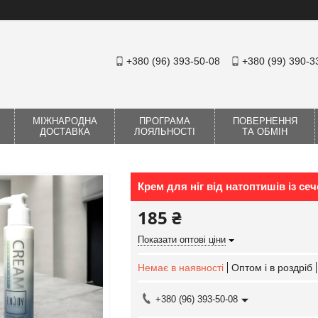
+380 (96) 393-50-08
+380 (99) 390-3
МІЖНАРОДНА
ПРОГРАМА
ПОВЕРНЕННЯ
ДОСТАВКА
ЛОЯЛЬНОСТІ
ТА ОБМІН
Крем для ніг від натоптишів із се
185 ₴
Показати оптові ціни
Немає в наявності
Оптом і в роздріб
+380 (96) 393-50-08