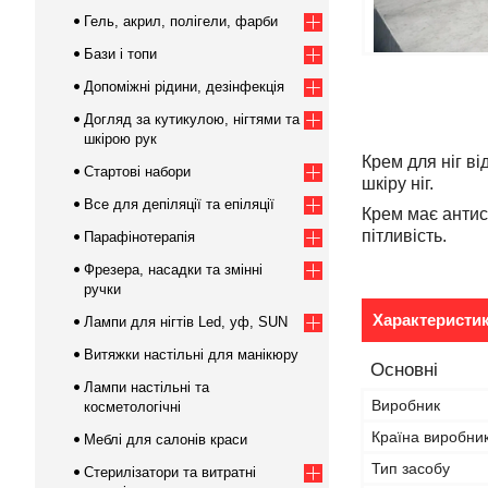
Гель, акрил, полігели, фарби
Бази і топи
Допоміжні рідини, дезінфекція
Догляд за кутикулою, нігтями та
шкірою рук
Крем для ніг в
Стартові набори
шкіру ніг.
Все для депіляції та епіляції
Крем має антис
пітливість.
Парафінотерапія
Фрезера, насадки та змінні
ручки
Характеристи
Лампи для нігтів Led, уф, SUN
Витяжки настільні для манікюру
Основні
Лампи настільні та
Виробник
косметологічні
Країна виробни
Меблі для салонів краси
Тип засобу
Стерилізатори та витратні