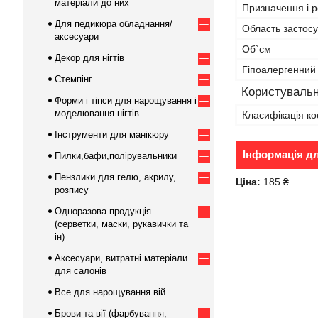
матеріали до них
Призначення і р
Для педикюра обладнання/
Область застос
аксесуари
Об`єм
Декор для нігтів
Гіпоалергенний
Стемпінг
Користувальн
Форми і тіпси для нарощування і
моделювання нігтів
Класифікація ко
Інструменти для манікюру
Інформація д
Пилки,бафи,полірувальники
Пензлики для гелю, акрилу,
Ціна:
185 ₴
розпису
Одноразова продукція
(серветки, маски, рукавички та
ін)
Аксесуари, витратні матеріали
для салонів
Все для нарощування вій
Брови та вії (фарбування,