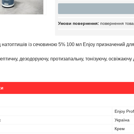
повернення това
ід натоптишів із сечовиною 5% 100 мл Enjoy призначений дл
ептичну, дезодоруючу, протизапальну, тонізуючу, освіжаючу 
ки
Enjoy Prof
к
Україна
Крем