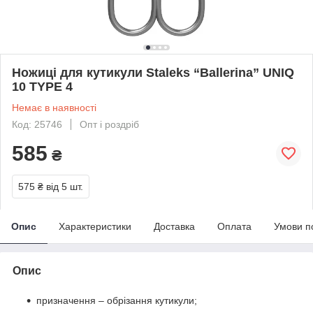
Ножиці для кутикули Staleks “Ballerina” UNIQ
10 TYPE 4
Немає в наявності
Код: 25746
Опт і роздріб
585
₴
575 ₴
від 5 шт.
Опис
Характеристики
Доставка
Оплата
Умови п
Опис
призначення – обрізання кутикули;