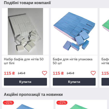
Подібні товари компанії
Набір бафів для нігтів 50
Бафи для нігтів упаковка
Баф
шт білі
50 шт
нігт
115
115
115
₴
₴
145 ₴
145 ₴
Купити
Купити
Акційні пропозиції та новинки
–21%
–21%