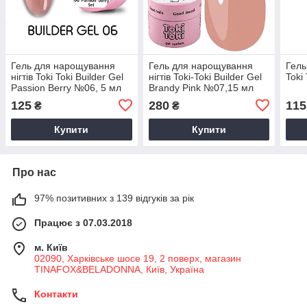
Гель для нарощування
Гель для нарощування
Гель
нігтів Toki Toki Builder Gel
нігтів Toki-Toki Builder Gel
Toki
Passion Berry №06, 5 мл
Brandy Pink №07,15 мл
125
280
115
₴
₴
Купити
Купити
Про нас
97% позитивних з 139 відгуків за рік
Працює з 07.03.2018
м. Київ
02090, Харківське шосе 19, 2 поверх, магазин
TINAFOX&BELADONNA, Київ, Україна
Контакти