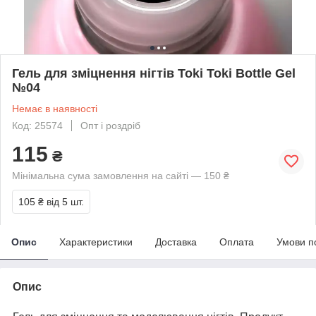
Гель для зміцнення нігтів Toki Toki Bottle Gel
№04
Немає в наявності
Код: 25574
Опт і роздріб
115
₴
Мінімальна сума замовлення на сайті — 150 ₴
105 ₴
від 5 шт.
Опис
Характеристики
Доставка
Оплата
Умови п
Опис