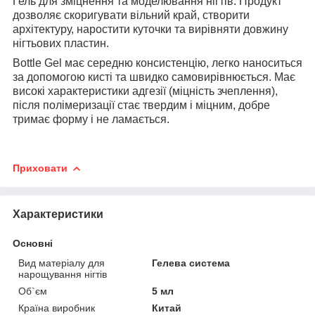
Гель для зміцнення та моделювання нігтів. Продукт
дозволяє скоригувати вільний край, створити
архітектуру, наростити куточки та вирівняти довжину
нігтьових пластин.
Bottle Gel має середню консистенцію, легко наноситься
за допомогою кисті та швидко самовирівнюється. Має
високі характеристики адгезії (міцність зчеплення),
після полімеризації стає твердим і міцним, добре
тримає форму і не ламається.
Приховати
Характеристики
Основні
Вид матеріалу для
Гелева система
нарощування нігтів
Об`єм
5 мл
Країна виробник
Китай