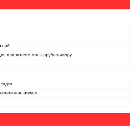
льний
для апаратного манікюру/педикюру
асадка
напилення штучне