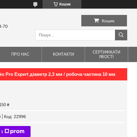
Кошик
Кошик
3-70
СЕРТИФІКАТИ
ПРО НАС
КОНТАКТИ
ЯКОСТІ
s Pro Expert діаметр 2,3 мм / робоча частина 10 мм
150 ₴
б
Код:
22996
 з