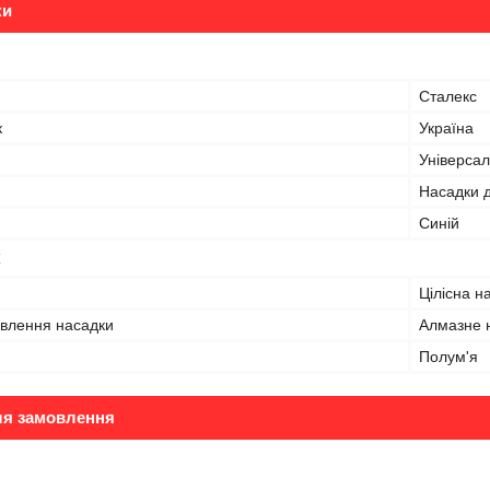
ки
Сталекс
к
Україна
Універса
Насадки 
Синій
Цілісна н
овлення насадки
Алмазне 
Полум'я
ля замовлення