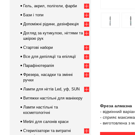
Гель, акрил, полігели, фарби
Бази і топи
Допоміжні рідини, дезінфекція
Догляд за кутикулою, нігтями та
шкірою рук
Стартові набори
Все для депіляції та епіляції
Парафінотерапія
Фрезера, насадки та змінні
ручки
Лампи для нігтів Led, уф, SUN
Витяжки настільні для манікюру
Фреза алмазна
Лампи настільні та
- відмінний варіа
косметологічні
- сприяє максимал
Меблі для салонів краси
- виготовлена з м
Стерилізатори та витратні