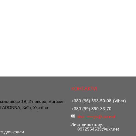
+380 (96) 393-50-08
Viber
вське шосе 19, 2 поверх, магазин
ADONNA, Київ, Україна
+380 (99) 390-33-70
tina_mega@ukr.net
Лист директору
0972554535@ukr.net
е для краси