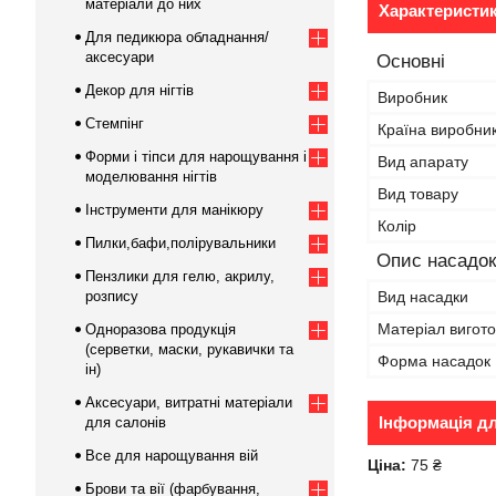
матеріали до них
Характеристи
Для педикюра обладнання/
аксесуари
Основні
Декор для нігтів
Виробник
Стемпінг
Країна виробни
Форми і тіпси для нарощування і
Вид апарату
моделювання нігтів
Вид товару
Інструменти для манікюру
Колір
Пилки,бафи,полірувальники
Опис насадок
Пензлики для гелю, акрилу,
розпису
Вид насадки
Матеріал вигот
Одноразова продукція
(серветки, маски, рукавички та
Форма насадок
ін)
Аксесуари, витратні матеріали
Інформація д
для салонів
Все для нарощування вій
Ціна:
75 ₴
Брови та вії (фарбування,