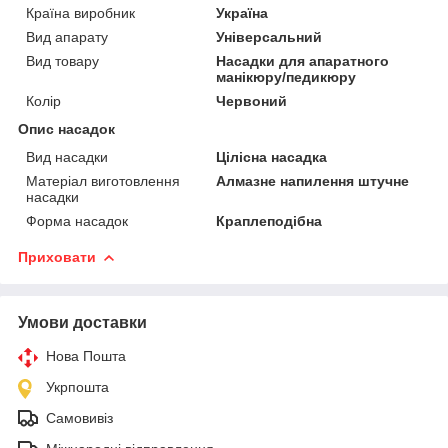
Країна виробник
Україна
Вид апарату
Універсальний
Вид товару
Насадки для апаратного
манікюру/педикюру
Колір
Червоний
Опис насадок
Вид насадки
Цілісна насадка
Матеріал виготовлення
Алмазне напилення штучне
насадки
Форма насадок
Краплеподібна
Приховати
Умови доставки
Нова Пошта
Укрпошта
Самовивіз