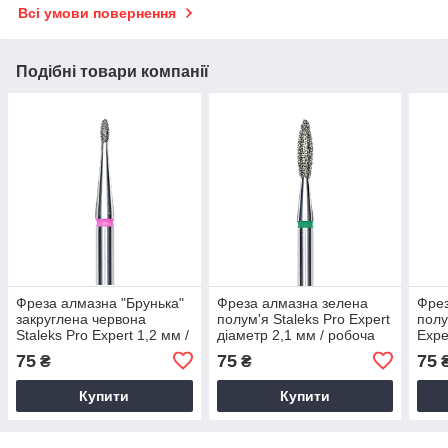
Всі умови повернення
Подібні товари компанії
Фреза алмазна "Брунька"
Фреза алмазна зелена
Фрез
закруглена червона
полум'я Staleks Pro Expert
полу
Staleks Pro Expert 1,2 мм /
діаметр 2,1 мм / робоча
Expe
робоча частина 3 мм
частина 8 мм
робо
75
75
75
₴
₴
Купити
Купити