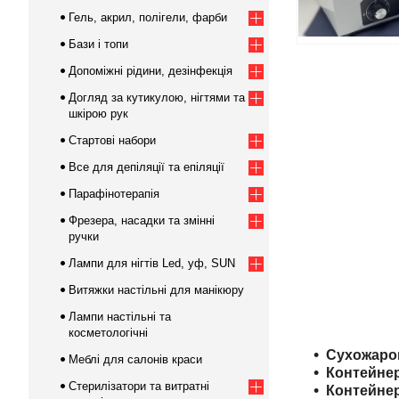
Гель, акрил, полігели, фарби
Бази і топи
Допоміжні рідини, дезінфекція
Догляд за кутикулою, нігтями та
шкірою рук
Стартові набори
Все для депіляції та епіляції
Парафінотерапія
Фрезера, насадки та змінні
ручки
Лампи для нігтів Led, уф, SUN
Витяжки настільні для манікюру
Лампи настільні та
косметологічні
Сухожаров
Меблі для салонів краси
Контейнер
Стерилізатори та витратні
Контейнер