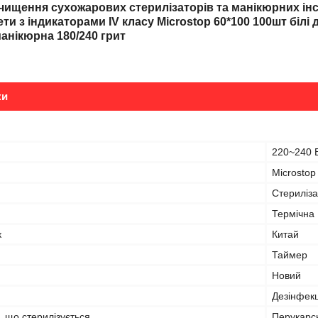
 чищення сухожарових стерилізаторів та манікюрних і
и з індикаторами IV класу Microstop 60*100 100шт білі д
анікюрна 180/240 грит
ки
220~240 
Microstop
Стериліз
Термічна
к
Китай
Таймер
Новий
Дезінфекц
, що стерилізується
Перукарс