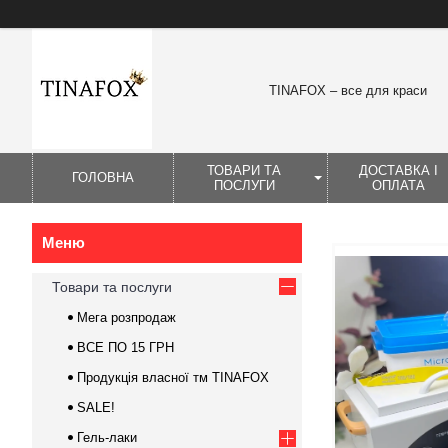
TINAFOX – все для краси
ТОВАРИ ТА
ДОСТАВКА І
ГОЛОВНА
ПОСЛУГИ
ОПЛАТА
Товари та послуги
Мега розпродаж
ВСЕ ПО 15 ГРН
Продукція власної тм TINAFOX
SALE!
Гель-лаки