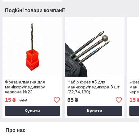
Подібні товари компанії
Фреза алмазна для
Набір фрез #5 для
Фрез
манікюру/педикюру
маникюру/педикюра 3 шт
мані
червона №22
(22,74,130)
чер
15
65
15
₴
₴
32 ₴
Купити
Купити
Про нас