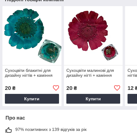
Сухоцвіти блакитні для
Сухоцвіти малинові для
Сухо
дизайну нігтів + каміння
дизайну нігті + каміння
нігт
20
20
12
₴
₴
Купити
Купити
Про нас
97% позитивних з 139 відгуків за рік