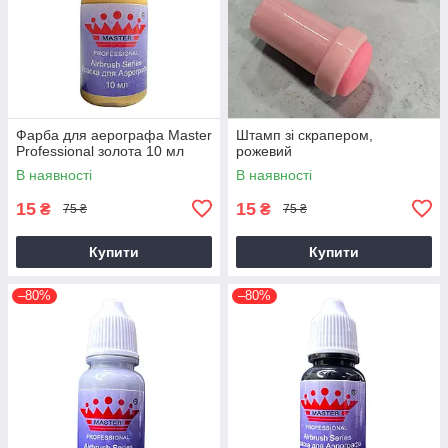
Фарба для аерографа Master
Штамп зі скрапером,
Professional золота 10 мл
рожевий
В наявності
В наявності
15
15
₴
₴
75 ₴
75 ₴
Купити
Купити
–80%
–80%