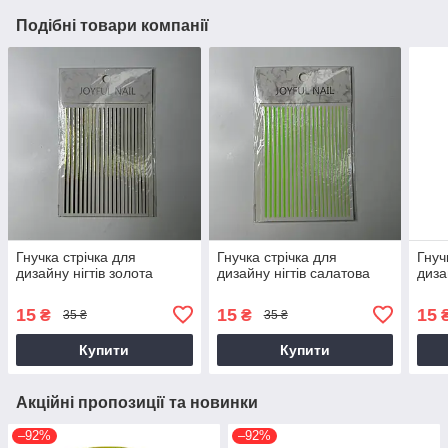
Подібні товари компанії
Гнучка стрічка для
Гнучка стрічка для
Гнуч
дизайну нігтів золота
дизайну нігтів салатова
диза
15
15
15
₴
₴
35 ₴
35 ₴
Купити
Купити
Акційні пропозиції та новинки
–92%
–92%