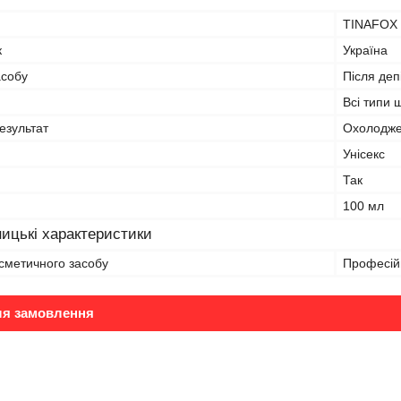
TINAFOX
к
Україна
асобу
Після деп
Всі типи 
езультат
Охолодж
Унісекс
Так
100 мл
ицькі характеристики
сметичного засобу
Професій
ля замовлення