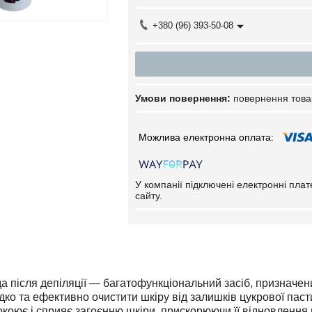
+380 (96) 393-50-08
повернення това
У компанії підключені електронні пла
сайту.
а після депіляції — багатофункціональний засіб, призначе
о та ефективно очистити шкіру від залишків цукрової пасти 
окоює і сприяє загоєнню шкіри, прискорюючи її відновлення