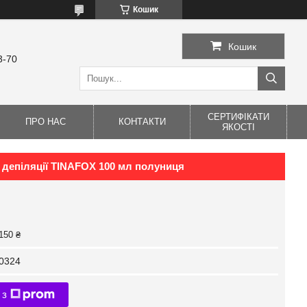
Кошик
Кошик
3-70
СЕРТИФІКАТИ
ПРО НАС
КОНТАКТИ
ЯКОСТІ
 депіляції TINAFOX 100 мл полуниця
150 ₴
0324
 з