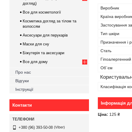
догляд)
Виробник
Все для косметології
Країна виробни
Косметика догляд за тілом та
Застосування з
волоссям
Тип шкіри
Аксесуари для перукарів
Призначення і р
Маски для сну
Стать
Біжутерія та аксесуари
Гіпоалергенний
Все для дому
Об`єм
Про нас
Користувальн
Відгуки
Класифікація ко
Інструкції
Інформація д
Контакти
Ціна:
125 ₴
Viber
+380 (96) 393-50-08