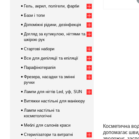
Гель, акрил, полігели, фарби
Бази і топи
Допоміжні рідини, дезінфекція
Догляд за кутикулою, нігтями та
шкірою рук
Стартові набори
Все для депіляції та епіляції
Парафінотерапія
Фрезера, насадки та змінні
ручки
Лампи для нігтів Led, уф, SUN
Витяжки настільні для манікюру
Лампи настільні та
косметологічні
Меблі для салонів краси
Косметична вод
допомагає швидк
Стерилізатори та витратні
зволожує, засп