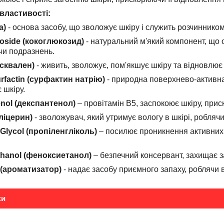
 властивості:
а)
- основа засобу, що зволожує шкіру і служить розчиннико
oside (кокоглюкозид)
- натуральний м'який компонент, що 
чи подразнень.
(сквален)
- живить, зволожує, пом'якшує шкіру та відновлює 
rfactin (сурфактин натрію)
- природна поверхнево-активна
 шкіру.
nol (декспантенол)
– провітамін В5, заспокоює шкіру, при
гліцерин)
- зволожувач, який утримує вологу в шкірі, роблячи
 Glycol (пропіленгліколь)
– посилює проникнення активних к
hanol (феноксиетанол)
– безпечний консервант, захищає за
 (ароматизатор)
- надає засобу приємного запаху, роблячи
ки