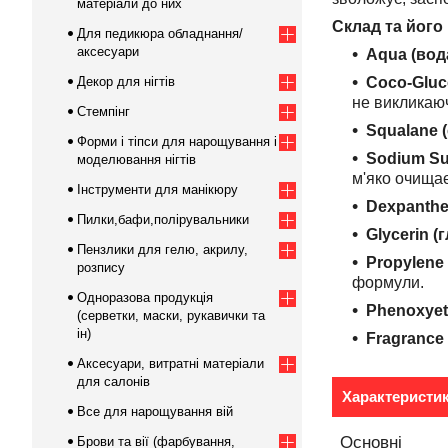
матеріали до них
Склад та його
Для педикюра обладнання/
аксесуари
Aqua (вод
Декор для нігтів
Coco-Gluc
не викликаю
Стемпінг
Squalane 
Форми і тіпси для нарощування і
Sodium Su
моделювання нігтів
м'яко очищає
Інструменти для манікюру
Dexpanthe
Пилки,бафи,полірувальники
Glycerin (
Пензлики для гелю, акрилу,
Propylene
розпису
формули.
Одноразова продукція
Phenoxyet
(серветки, маски, рукавички та
ін)
Fragrance
Аксесуари, витратні матеріали
для салонів
Характеристи
Все для нарощування вій
Основні
Брови та вії (фарбування,