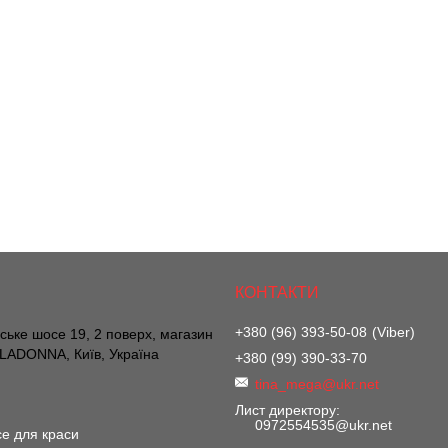
+380 (96) 393-50-08
Viber
вське шосе 19, 2 поверх, магазин
ADONNA, Київ, Україна
+380 (99) 390-33-70
tina_mega@ukr.net
Лист директору
0972554535@ukr.net
е для краси