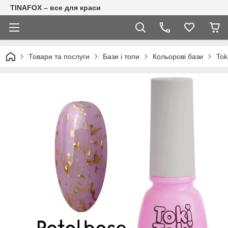
TINAFOX – все для краси
Товари та послуги
Бази і топи
Кольорові бази
Tok