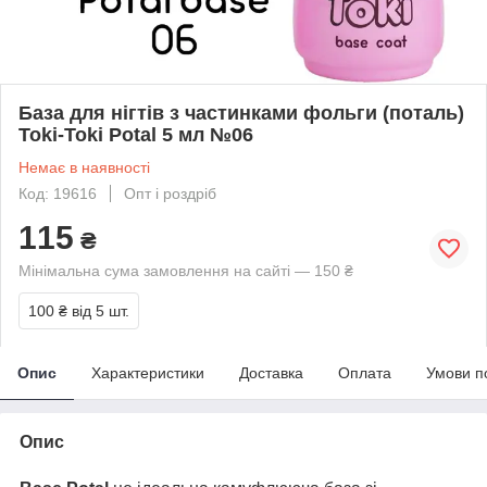
База для нігтів з частинками фольги (поталь)
Toki-Toki Potal 5 мл №06
Немає в наявності
Код: 19616
Опт і роздріб
115
₴
Мінімальна сума замовлення на сайті — 150 ₴
100 ₴
від 5 шт.
Опис
Характеристики
Доставка
Оплата
Умови п
Опис