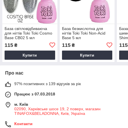
База світловідбиваюча
База безкислотна для
База
для нігтів Toki Toki Cosmo
нігтів Toki Toki Non-Acid
шиме
Base CB02 5 мл
Base 5 мл
Shim
115
115
115
₴
₴
Купити
Купити
Про нас
97% позитивних з 139 відгуків за рік
Працює з 07.03.2018
м. Київ
02090, Харківське шосе 19, 2 поверх, магазин
TINAFOX&BELADONNA, Київ, Україна
Контакти