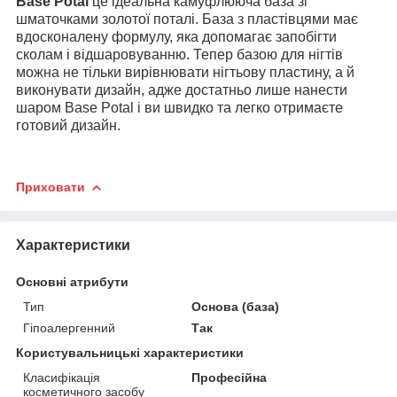
Base Potal
це ідеальна камуфлююча база зі
шматочками золотої поталі. База з пластівцями має
вдосконалену формулу, яка допомагає запобігти
сколам і відшаровуванню. Тепер базою для нігтів
можна не тільки вирівнювати нігтьову пластину, а й
виконувати дизайн, адже достатньо лише нанести
шаром Base Potal і ви швидко та легко отримаєте
готовий дизайн.
Приховати
Характеристики
Основні атрибути
Тип
Основа (база)
Гіпоалергенний
Так
Користувальницькі характеристики
Класифікація
Професійна
косметичного засобу