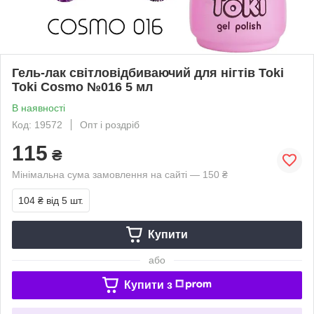
Гель-лак світловідбиваючий для нігтів Toki
Toki Cosmo №016 5 мл
В наявності
Код: 19572
Опт і роздріб
115
₴
Мінімальна сума замовлення на сайті — 150 ₴
104 ₴
від 5 шт.
Купити
або
Купити з