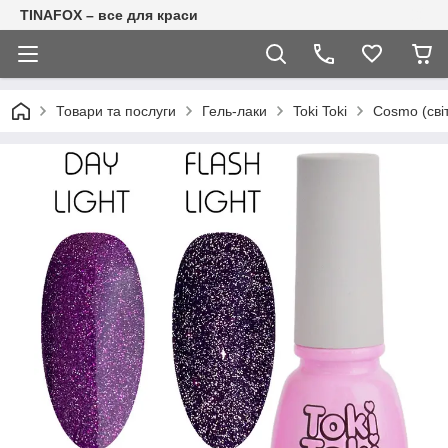
TINAFOX – все для краси
Товари та послуги
Гель-лаки
Toki Toki
Cosmo (сві