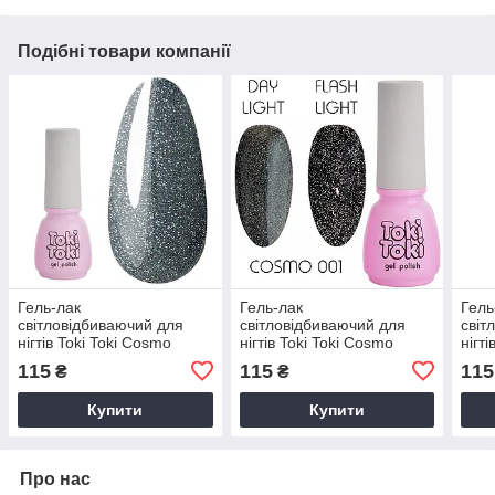
Подібні товари компанії
Гель-лак
Гель-лак
Гель
світловідбиваючий для
світловідбиваючий для
світ
нігтів Toki Toki Cosmo
нігтів Toki Toki Cosmo
нігт
№019 5 мл
№001 5 мл
№00
115
115
115
₴
₴
Купити
Купити
Про нас