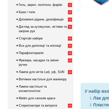
Гель, акрил, полігели, фарби
Бази і топи
Допоміжні рідини, дезінфекція
Догляд за кутикулою, нігтями та
шкірою рук
Стартові набори
Все для депіляції та епіляції
Парафінотерапія
Фрезера, насадки та змінні
ручки
Лампи для нігтів Led, уф, SUN
Витяжки настільні для манікюру
Лампи настільні та
У набір вх
косметологічні
Лак дл
Меблі для салонів краси
Пласти
Стерилізатори та витратні