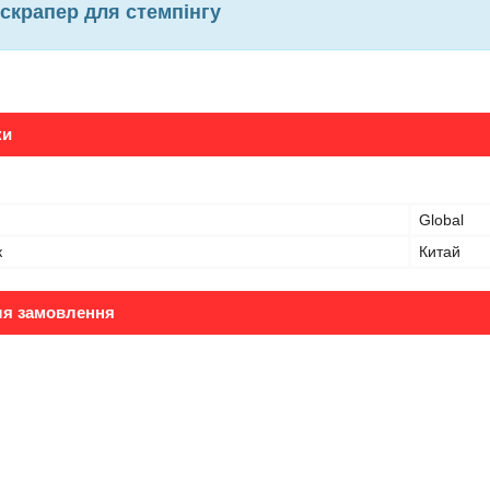
 скрапер для стемпінгу
ки
Global
к
Китай
ля замовлення