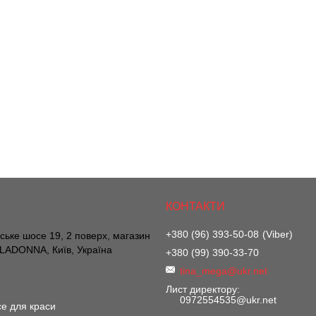
+380 (96) 393-50-08
Viber
вське шосе 19, 2 поверх, магазин
ADONNA, Київ, Україна
+380 (99) 390-33-70
tina_mega@ukr.net
Лист директору
0972554535@ukr.net
е для краси