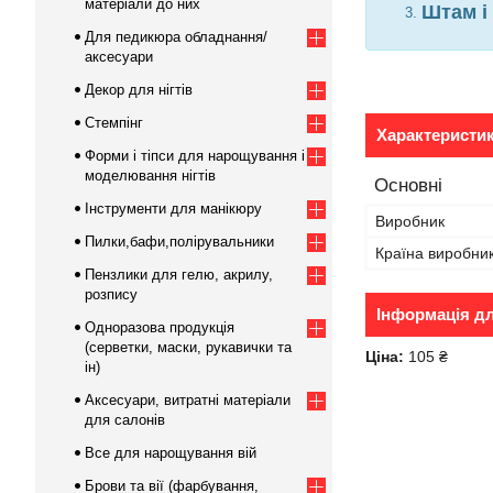
матеріали до них
Штам і
Для педикюра обладнання/
аксесуари
Декор для нігтів
Стемпінг
Характеристи
Форми і тіпси для нарощування і
моделювання нігтів
Основні
Інструменти для манікюру
Виробник
Пилки,бафи,полірувальники
Країна виробни
Пензлики для гелю, акрилу,
розпису
Інформація д
Одноразова продукція
(серветки, маски, рукавички та
Ціна:
105 ₴
ін)
Аксесуари, витратні матеріали
для салонів
Все для нарощування вій
Брови та вії (фарбування,