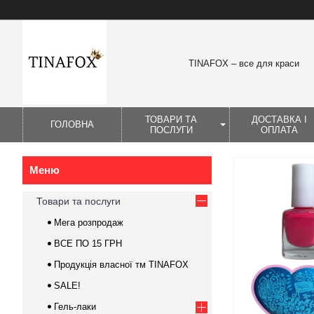
TINAFOX – все для краси
ТОВАРИ ТА
ДОСТАВКА І
ГОЛОВНА
ПОСЛУГИ
ОПЛАТА
Товари та послуги
Мега розпродаж
ВСЕ ПО 15 ГРН
Продукція власної тм TINAFOX
SALE!
Гель-лаки