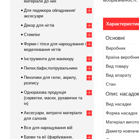
матеріали до них
Для педикюра обладнання/
аксесуари
Характеристи
Декор для нігтів
Стемпінг
Основні
Форми і тіпси для нарощування і
Виробник
моделювання нігтів
Країна виробни
Інструменти для манікюру
Вид товару
Пилки,бафи,полірувальники
Вид апарату
Пензлики для гелю, акрилу,
розпису
Стан
Одноразова продукція
Опис насадок
(серветки, маски, рукавички та
ін)
Вид насадки
Аксесуари, витратні матеріали
Форма насадок
для салонів
Матеріал вигот
Все для нарощування вій
Діаметр ковпачк
Брови та вії (фарбування,