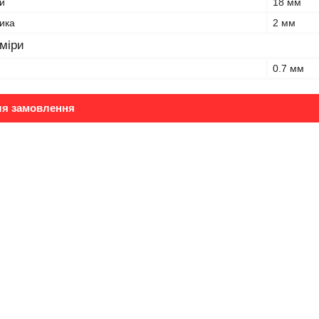
и
18 мм
ика
2 мм
зміри
0.7 мм
ля замовлення