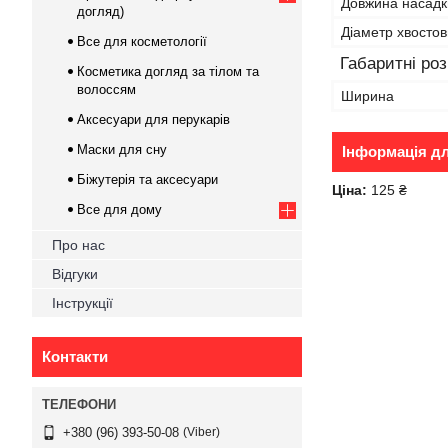
Довжина насадк
догляд)
Діаметр хвостов
Все для косметології
Габаритні ро
Косметика догляд за тілом та
волоссям
Ширина
Аксесуари для перукарів
Маски для сну
Інформація д
Біжутерія та аксесуари
Ціна:
125 ₴
Все для дому
Про нас
Відгуки
Інструкції
Контакти
Viber
+380 (96) 393-50-08