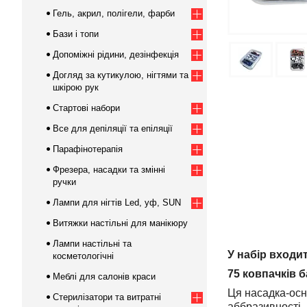
Гель, акрил, полігели, фарби
Бази і топи
Допоміжні рідини, дезінфекція
Догляд за кутикулою, нігтями та
шкірою рук
Стартові набори
Все для депіляції та епіляції
Парафінотерапія
Фрезера, насадки та змінні
ручки
Лампи для нігтів Led, уф, SUN
Витяжки настільні для манікюру
Лампи настільні та
У набір входи
косметологічні
75 ковпачків б
Меблі для салонів краси
Ця насадка-осн
Стерилізатори та витратні
аббразивності.