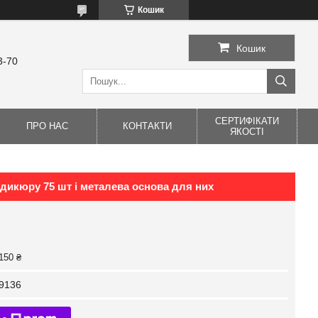
Кошик
Кошик
3-70
СЕРТИФІКАТИ
ПРО НАС
КОНТАКТИ
ЯКОСТІ
дикюру 75 шт і металева основа для них
150 ₴
9136