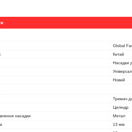
ки
Global Fa
к
Китай
Насадки 
Універса
Новий
Тримач д
Циліндр
овлення насадки
Метал
а
13 мм