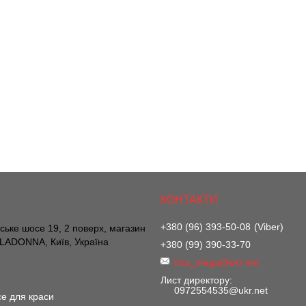
+380 (96) 393-50-08
Viber
вське шосе 19, 2 поверх, магазин
ADONNA, Київ, Україна
+380 (99) 390-33-70
tina_mega@ukr.net
Лист директору
0972554535@ukr.net
е для краси