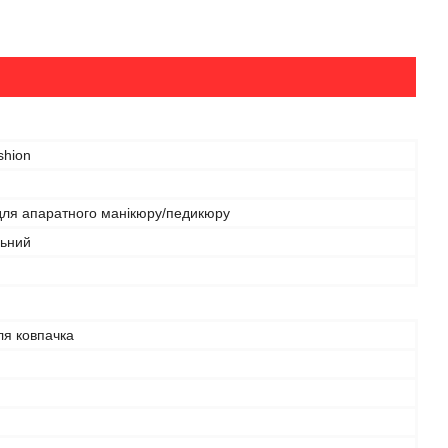
shion
для апаратного манікюру/педикюру
льний
ля ковпачка