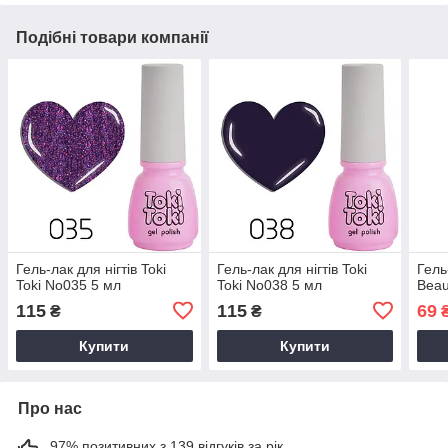
Подібні товари компанії
Гель-лак для нігтів Toki
Гель-лак для нігтів Toki
Гель-
Toki No035 5 мл
Toki No038 5 мл
Beau
115
115
69
₴
₴
Купити
Купити
Про нас
97% позитивних з 139 відгуків за рік