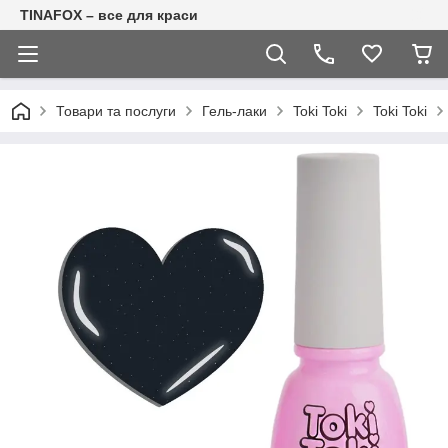
TINAFOX – все для краси
Товари та послуги
Гель-лаки
Toki Toki
Toki Toki