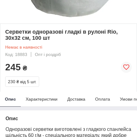
Серветки одноразові гладкі в рулоні Rio,
30х32 см, 100 шт
Немає в наявності
Код: 18883
Опт і роздріб
245
₴
230 ₴
від 5 шт.
Опис
Характеристики
Доставка
Оплата
Умови п
Опис
Одноразові серветки виготовлені з гладкого спанлейса
щільність 60 г/м - спеціального матеріалу, який добре