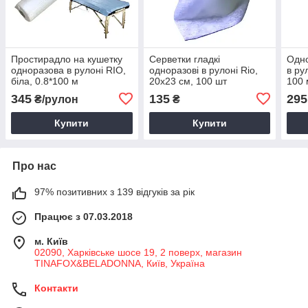
Простирадло на кушетку
Серветки гладкі
Одно
одноразова в рулоні RIO,
одноразові в рулоні Rio,
в ру
біла, 0.8*100 м
20х23 см, 100 шт
100 
345
135
295
₴/рулон
₴
Купити
Купити
Про нас
97% позитивних з 139 відгуків за рік
Працює з 07.03.2018
м. Київ
02090, Харківське шосе 19, 2 поверх, магазин
TINAFOX&BELADONNA, Київ, Україна
Контакти