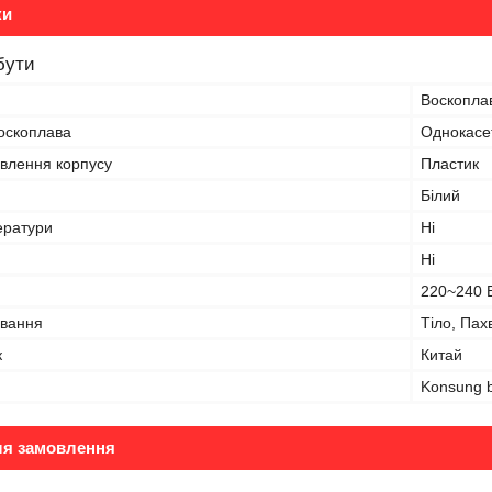
ки
бути
Воскопла
воскоплава
Однокасе
овлення корпусу
Пластик
Білий
ератури
Ні
Ні
220~240 
ування
Тіло, Пах
к
Китай
Konsung 
ля замовлення