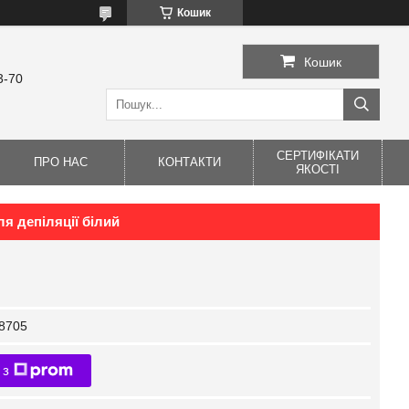
Кошик
Кошик
3-70
СЕРТИФІКАТИ
ПРО НАС
КОНТАКТИ
ЯКОСТІ
я депіляції білий
8705
 з