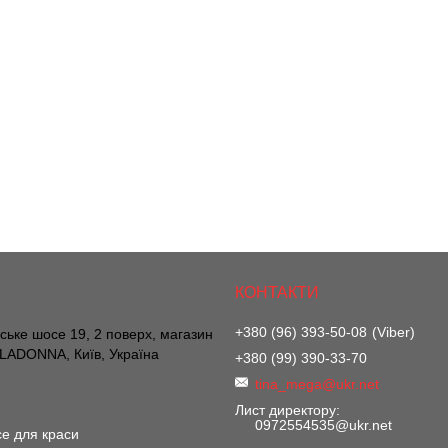
+380 (96) 393-50-08
Viber
вське шосе 19, 2 поверх, магазин
ADONNA, Київ, Україна
+380 (99) 390-33-70
tina_mega@ukr.net
Лист директору
0972554535@ukr.net
е для краси