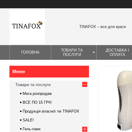
TINAFOX – все для краси
ТОВАРИ ТА
ДОСТАВКА І
ГОЛОВНА
ПОСЛУГИ
ОПЛАТА
Товари та послуги
Мега розпродаж
ВСЕ ПО 15 ГРН
Продукція власної тм TINAFOX
SALE!
Гель-лаки