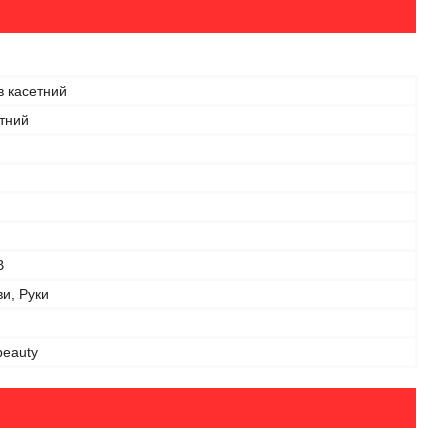
в касетний
тний
В
ви, Руки
beauty