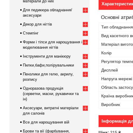
матеріали до них
Характеристи
Для педикюра обладнання/
аксесуари
Основні атри
Декор для нігтів
Тип обладнання
Стемпінг
Вид касетного 
Форми і тіпси для нарощування і
Матеріал вигот
моделювання нігтів
Колір
Інструменти для манікюру
Регулятор темп
Пилки,бафи,полірувальники
Дисплей
Пензлики для гелю, акрилу,
Напруга мережі
розпису
Область застос
Одноразова продукція
(серветки, маски, рукавички та
Країна виробни
ін)
Виробник
Аксесуари, витратні матеріали
для салонів
Інформація д
Все для нарощування вій
Брови та вії (фарбування,
Ціна:
215 ₴