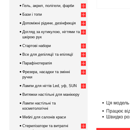
Гель, акрил, полігели, фарби
Бази і топи
Допоміжні рідини, дезінфекція
Догляд за кутикулою, нігтями та
шкірою рук
Стартові набори
Все для депіляції та епіляції
Парафінотерапія
Фрезера, насадки та змінні
ручки
Лампи для нігтів Led, уф, SUN
Витяжки настільні для манікюру
Ця модель 
Лампи настільні та
косметологічні
Працює від
Швидко роз
Меблі для салонів краси
Стерилізатори та витратні