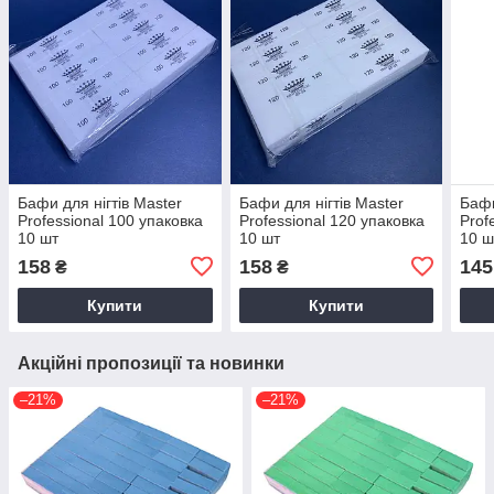
Бафи для нігтів Master
Бафи для нігтів Master
Бафи
Professional 100 упаковка
Professional 120 упаковка
Prof
10 шт
10 шт
10 ш
158
158
145
₴
₴
Купити
Купити
Акційні пропозиції та новинки
–21%
–21%