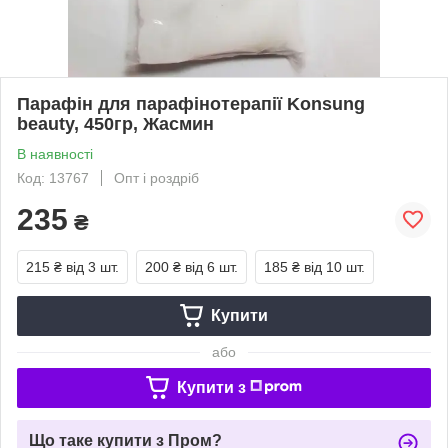
Парафін для парафінотерапії Konsung
beauty, 450гр, Жасмин
В наявності
Код: 13767
Опт і роздріб
235
₴
215 ₴
від 3 шт.
200 ₴
від 6 шт.
185 ₴
від 10 шт.
Купити
або
Купити з
Що таке купити з Пром?