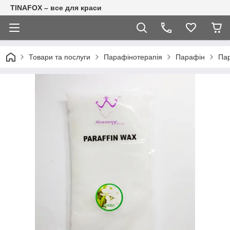
TINAFOX – все для краси
Товари та послуги
Парафінотерапія
Парафін
Пар