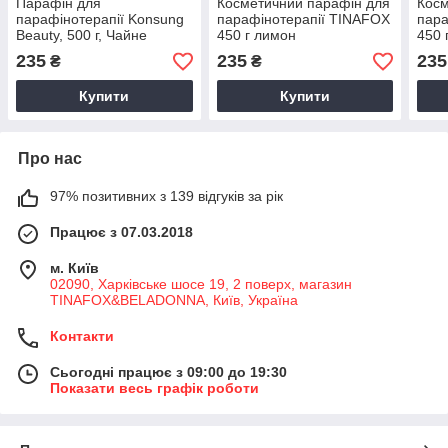
Парафін для
Косметичний парафін для
Косм
парафінотерапії Konsung
парафінотерапії TINAFOX
пара
Beauty, 500 г, Чайне
450 г лимон
450 
дерево
235
235
235
₴
₴
Купити
Купити
Про нас
97% позитивних з 139 відгуків за рік
Працює з 07.03.2018
м. Київ
02090, Харківське шосе 19, 2 поверх, магазин
TINAFOX&BELADONNA, Київ, Україна
Контакти
Сьогодні працює з 09:00 до 19:30
Показати весь графік роботи