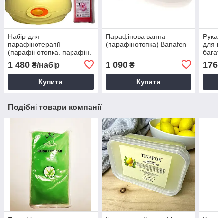
Набір для
Парафінова ванна
Рука
парафінотерапії
(парафінотопка) Banafen
для 
(парафінотопка, парафін,
бага
рукавички, шкарпетки)
1 480
1 090
176
₴/набір
₴
Купити
Купити
Подібні товари компанії