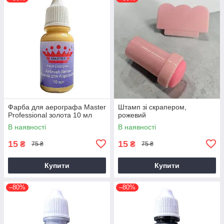
Фарба для аерографа Master
Штамп зі скрапером,
Professional золота 10 мл
рожевий
В наявності
В наявності
15
15
₴
₴
75 ₴
75 ₴
Купити
Купити
–80%
–80%