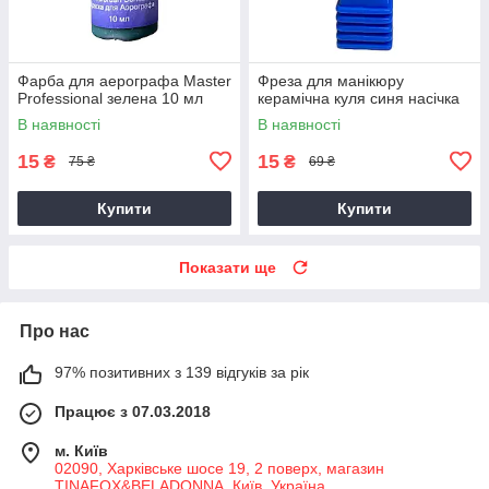
Фарба для аерографа Master
Фреза для манікюру
Professional зелена 10 мл
керамічна куля синя насічка
В наявності
В наявності
15
15
₴
₴
75 ₴
69 ₴
Купити
Купити
Показати ще
Про нас
97% позитивних з 139 відгуків за рік
Працює з 07.03.2018
м. Київ
02090, Харківське шосе 19, 2 поверх, магазин
TINAFOX&BELADONNA, Київ, Україна