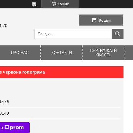
Кошик
Кошик
3-70
СЕРТИФІКАТИ
ПРО НАС
КОНТАКТИ
ЯКОСТІ
ів червона голограма
150 ₴
3149
 з