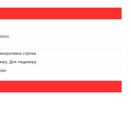
shion
екоративна стрічка
кюру, Для педикюру
ьори