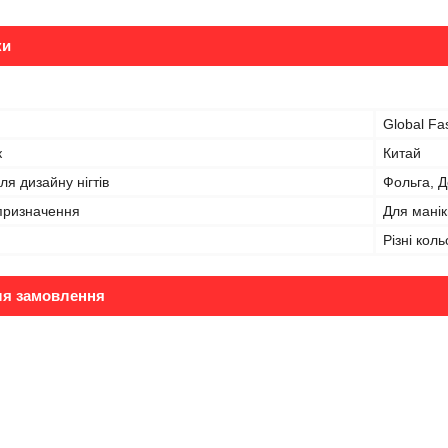
ки
Global Fa
к
Китай
ля дизайну нігтів
Фольга, Д
призначення
Для мані
Різні кол
ля замовлення