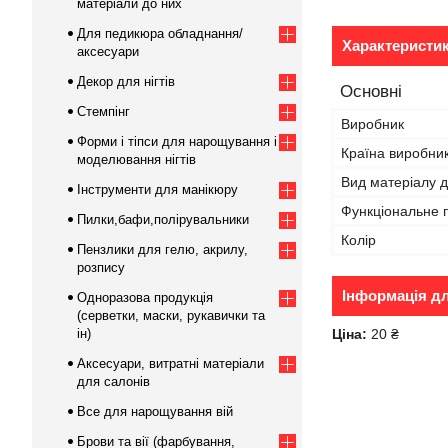
матеріали до них
Для педикюра обладнання/
Характеристи
аксесуари
Декор для нігтів
Основні
Стемпінг
Виробник
Форми і тіпси для нарощування і
Країна виробни
моделювання нігтів
Вид матеріалу д
Інструменти для манікюру
Функціональне 
Пилки,бафи,полірувальники
Колір
Пензлики для гелю, акрилу,
розпису
Інформація д
Одноразова продукція
(серветки, маски, рукавички та
ін)
Ціна:
20 ₴
Аксесуари, витратні матеріали
для салонів
Все для нарощування вій
Брови та вії (фарбування,