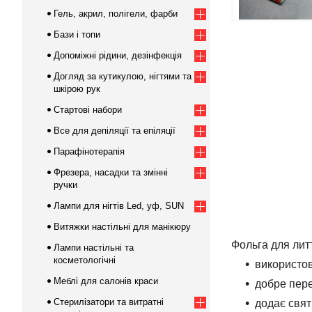
Гель, акрил, полігели, фарби
Бази і топи
Допоміжні рідини, дезінфекція
Догляд за кутикулою, нігтями та
шкірою рук
Стартові набори
Все для депіляції та епіляції
Парафінотерапія
Фрезера, насадки та змінні
ручки
Лампи для нігтів Led, уф, SUN
Витяжки настільні для манікюру
Фольга для лит
Лампи настільні та
косметологічні
використов
Меблі для салонів краси
добре пер
Стерилізатори та витратні
додає свят