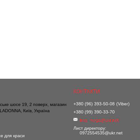
+380 (96) 393-50-08
Viber
вське шосе 19, 2 поверх, магазин
ADONNA, Київ, Україна
+380 (99) 390-33-70
tina_mega@ukr.net
Лист директору
0972554535@ukr.net
е для краси