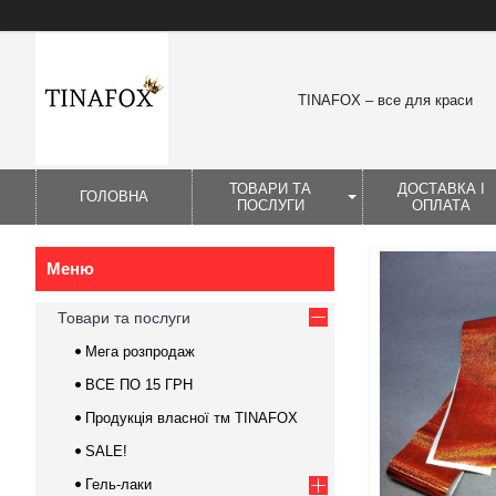
TINAFOX – все для краси
ТОВАРИ ТА
ДОСТАВКА І
ГОЛОВНА
ПОСЛУГИ
ОПЛАТА
Товари та послуги
Мега розпродаж
ВСЕ ПО 15 ГРН
Продукція власної тм TINAFOX
SALE!
Гель-лаки