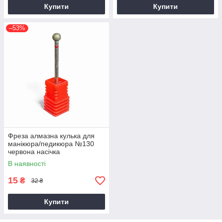
Купити
Купити
–53%
Фреза алмазна кулька для
манікюра/педикюра №130
червона насічка
В наявності
15
₴
32 ₴
Купити