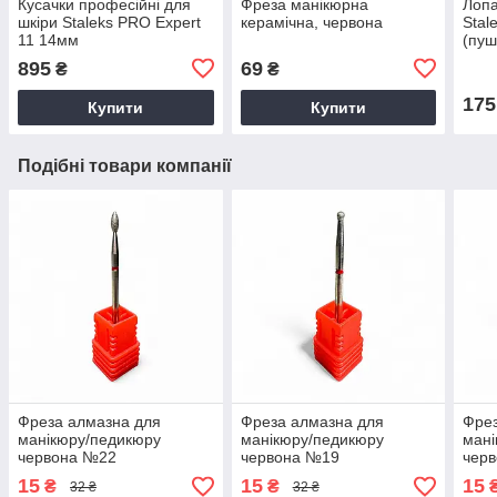
Кусачки професійні для
Фреза манікюрна
Лопа
шкіри Staleks PRO Expert
керамічна, червона
Stal
11 14мм
(пуш
895
69
₴
₴
175
Купити
Купити
Подібні товари компанії
Фреза алмазна для
Фреза алмазна для
Фрез
манікюру/педикюру
манікюру/педикюру
мані
червона №22
червона №19
чер
15
15
15
₴
₴
32 ₴
32 ₴