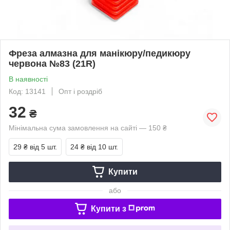
Фреза алмазна для манікюру/педикюру
червона №83 (21R)
В наявності
Код: 13141
Опт і роздріб
32
₴
Мінімальна сума замовлення на сайті — 150 ₴
29 ₴
від 5 шт.
24 ₴
від 10 шт.
Купити
або
Купити з