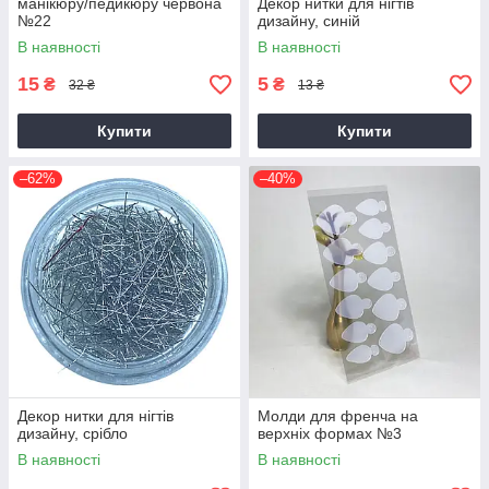
манікюру/педикюру червона
Декор нитки для нігтів
№22
дизайну, синій
В наявності
В наявності
15
5
₴
₴
32 ₴
13 ₴
Купити
Купити
–62%
–40%
Декор нитки для нігтів
Молди для френча на
дизайну, срібло
верхніх формах №3
В наявності
В наявності