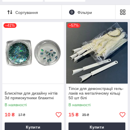
Сортування
0
Фільтри
–41%
–57%
Тіпси для демонстрації гель-
Блискітки для дизайну нігтів
лаків на металічному кільці
3d прямокутники блакитні
50 шт білі
В наявності
В наявності
10
15
₴
₴
17 ₴
35 ₴
Купити
Купити