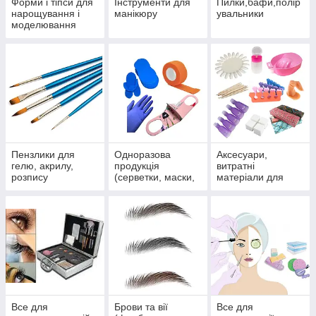
Форми і тіпси для
Інструменти для
Пилки,бафи,полір
нарощування і
манікюру
увальники
моделювання
нігтів
Пензлики для
Одноразова
Аксесуари,
гелю, акрилу,
продукція
витратні
розпису
(серветки, маски,
матеріали для
рукавички та ін)
салонів
Все для
Брови та вії
Все для