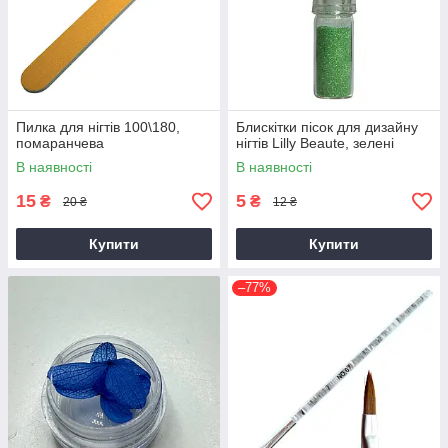
Пилка для нігтів 100\180,
Блискітки пісок для дизайну
помаранчева
нігтів Lilly Beaute, зелені
В наявності
В наявності
15
5
₴
₴
20 ₴
12 ₴
Купити
Купити
–77%