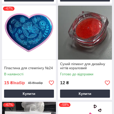
–67%
Сухий пігмент для дизайну
Пластина для стемпінгу №24
нігтів кораловий
В наявності
Готово до відправки
15
12
₴/набір
₴
45 ₴/набір
Купити
Купити
–67%
–59%