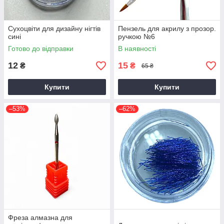
Сухоцвіти для дизайну нігтів
Пензель для акрилу з прозор.
сині
ручкою №6
Готово до відправки
В наявності
12
15
₴
₴
65 ₴
Купити
Купити
–53%
–62%
Фреза алмазна для