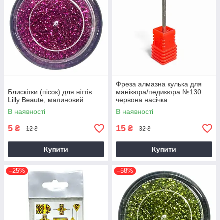
Фреза алмазна кулька для
Блискітки (пісок) для нігтів
манікюра/педикюра №130
Lilly Beaute, малиновий
червона насічка
В наявності
В наявності
5
15
₴
₴
12 ₴
32 ₴
Купити
Купити
–25%
–58%