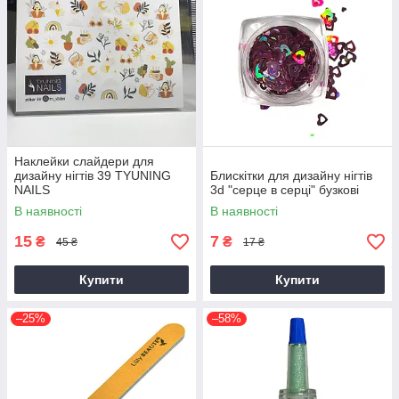
Наклейки слайдери для
дизайну нігтів 39 TYUNING
Блискітки для дизайну нігтів
NAILS
3d "серце в серці" бузкові
В наявності
В наявності
15
7
₴
₴
45 ₴
17 ₴
Купити
Купити
–25%
–58%