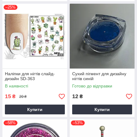
–25%
Наліпки для нігтів слайд-
Сухий пігмент для дизайну
дизайн SD-363
нігтів синій
В наявності
Готово до відправки
15
12
₴
₴
20 ₴
Купити
Купити
–58%
–53%