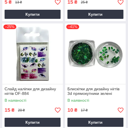
5
15
₴
₴
13 ₴
25 ₴
Купити
Купити
–25%
–41%
Слайд наліпки для дизайну
Блискітки для дизайну нігтів
нігтів OF-884
3d прямокутники зелені
В наявності
В наявності
15
10
₴
₴
20 ₴
17 ₴
Купити
Купити