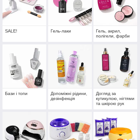
SALE!
Гель-лаки
Гель, акрил,
полігели, фарби
Бази і топи
Допоміжні рідини,
Догляд за
дезінфекція
кутикулою, нігтями
та шкірою рук