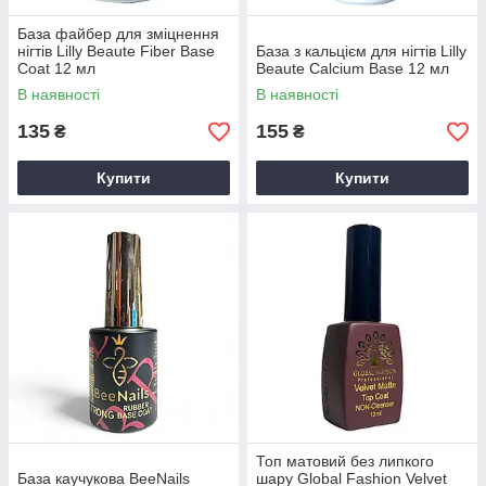
База файбер для зміцнення
нігтів Lilly Beaute Fiber Base
База з кальцієм для нігтів Lilly
Coat 12 мл
Beaute Calcium Base 12 мл
В наявності
В наявності
135
155
₴
₴
Купити
Купити
Топ матовий без липкого
База каучукова BeeNails
шару Global Fashion Velvet