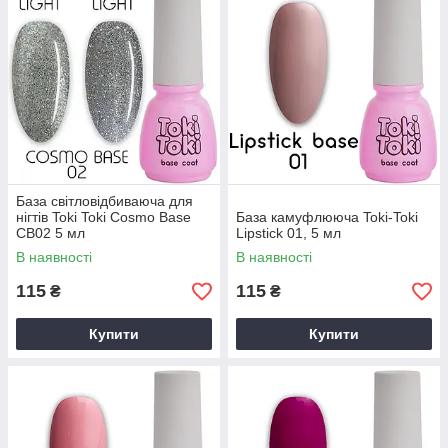
База світловідбиваюча для
нігтів Toki Toki Cosmo Base
База камуфлююча Toki-Toki
CB02 5 мл
Lipstick 01, 5 мл
В наявності
В наявності
115
115
₴
₴
Купити
Купити