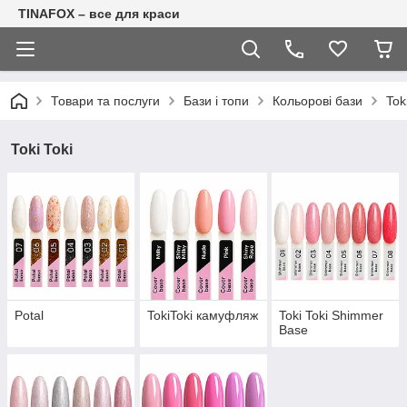
TINAFOX – все для краси
Товари та послуги
Бази і топи
Кольорові бази
Tok
Toki Toki
Potal
TokiToki камуфляж
Toki Toki Shimmer
Base