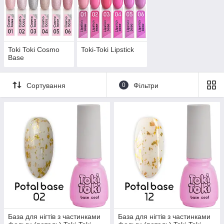
Toki Toki Cosmo
Toki-Toki Lipstick
Base
Сортування
0
Фільтри
База для нігтів з частинками
База для нігтів з частинками