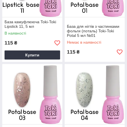
База камуфлююча Toki-Toki
Lipstick 11, 5 мл
База для нігтів з частинками
фольги (поталь) Toki-Toki
В наявності
Potal 5 мл №01
115
Немає в наявності
₴
115
₴
Купити