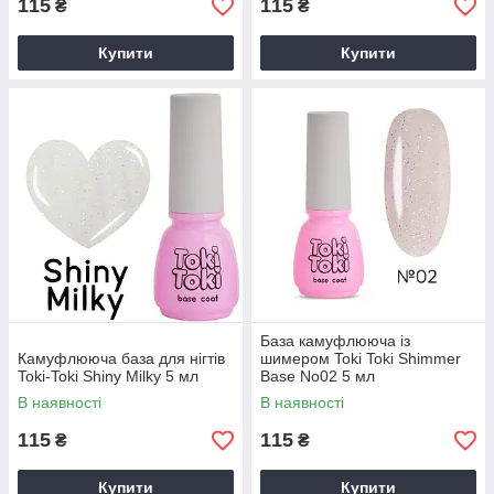
115
115
₴
₴
Купити
Купити
База камуфлююча із
Камуфлююча база для нігтів
шимером Toki Toki Shimmer
Toki-Toki Shiny Milky 5 мл
Base No02 5 мл
В наявності
В наявності
115
115
₴
₴
Купити
Купити