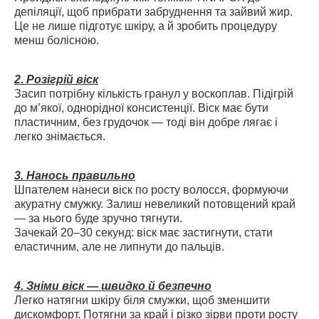
депіляції, щоб прибрати забруднення та зайвий жир.
Це не лише підготує шкіру, а й зробить процедуру
менш болісною.
2. Розігрій віск
Засип потрібну кількість гранул у воскоплав. Підігрій
до м’якої, однорідної консистенції. Віск має бути
пластичним, без грудочок — тоді він добре лягає і
легко знімається.
3. Нанось правильно
Шпателем нанеси віск по росту волосся, формуючи
акуратну смужку. Залиш невеликий потовщений край
— за нього буде зручно тягнути.
Зачекай 20–30 секунд: віск має застигнути, стати
еластичним, але не липнути до пальців.
4. Зніми віск — швидко й безпечно
Легко натягни шкіру біля смужки, щоб зменшити
дискомфорт. Потягни за край і різко зірви проти росту