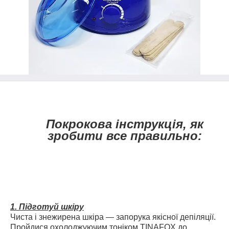
Покрокова інструкція, як
зробити все правильно:
1. Підготуй шкіру
Чиста і знежирена шкіра — запорука якісної депіляції.
Пройдися охолоджуючим тоніком TINAFOX до