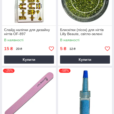
Слайд наліпки для дизайну
Блискітки (пісок) для нігтів
нігтів OF-897
Lilly Beaute, світло-зелені
В наявності
В наявності
15
5
₴
₴
20 ₴
12 ₴
Купити
Купити
–25%
–58%