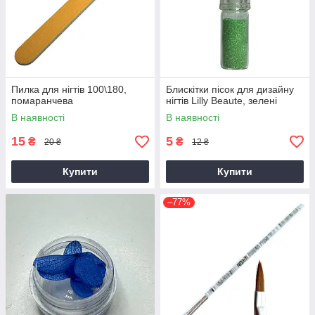
Пилка для нігтів 100\180,
Блискітки пісок для дизайну
помаранчева
нігтів Lilly Beaute, зелені
В наявності
В наявності
15
5
₴
₴
20 ₴
12 ₴
Купити
Купити
–77%