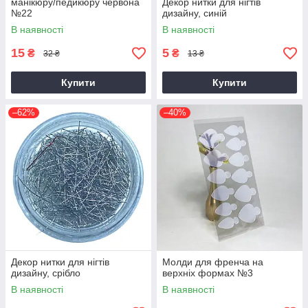
манікюру/педикюру червона
Декор нитки для нігтів
№22
дизайну, синій
В наявності
В наявності
15
5
₴
₴
32 ₴
13 ₴
Купити
Купити
–62%
–40%
Декор нитки для нігтів
Молди для френча на
дизайну, срібло
верхніх формах №3
В наявності
В наявності