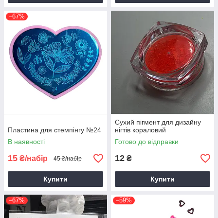
–67%
Сухий пігмент для дизайну
Пластина для стемпінгу №24
нігтів кораловий
В наявності
Готово до відправки
15
12
₴/набір
₴
45 ₴/набір
Купити
Купити
–67%
–59%