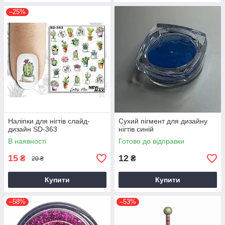
–25%
Наліпки для нігтів слайд-
Сухий пігмент для дизайну
дизайн SD-363
нігтів синій
В наявності
Готово до відправки
15
12
₴
₴
20 ₴
Купити
Купити
–58%
–53%