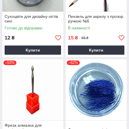
Сухоцвіти для дизайну нігтів
Пензель для акрилу з прозор.
сині
ручкою №6
Готово до відправки
В наявності
12
15
₴
₴
65 ₴
Купити
Купити
–53%
–62%
Фреза алмазна для