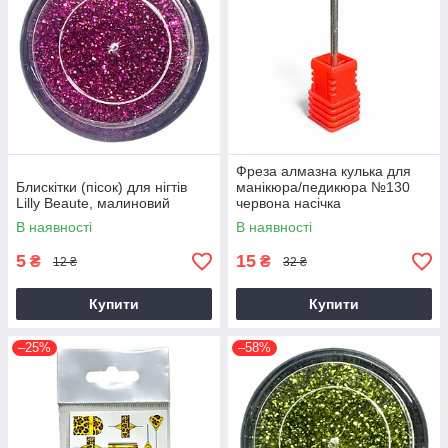
Фреза алмазна кулька для
Блискітки (пісок) для нігтів
манікюра/педикюра №130
Lilly Beaute, малиновий
червона насічка
В наявності
В наявності
5
15
₴
₴
12 ₴
32 ₴
Купити
Купити
–25%
–58%