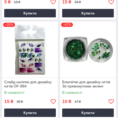
5
15
₴
₴
13 ₴
25 ₴
Купити
Купити
–25%
–41%
Слайд наліпки для дизайну
Блискітки для дизайну нігтів
нігтів OF-884
3d прямокутники зелені
В наявності
В наявності
15
10
₴
₴
20 ₴
17 ₴
Купити
Купити