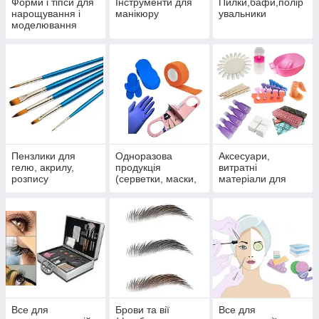
Форми і тіпси для
Інструменти для
Пилки,бафи,полір
нарощування і
манікюру
увальники
моделювання
нігтів
Пензлики для
Одноразова
Аксесуари,
гелю, акрилу,
продукція
витратні
розпису
(серветки, маски,
матеріали для
рукавички та ін)
салонів
Все для
Брови та вії
Все для