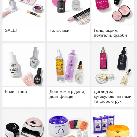
SALE!
Гель-лаки
Гель, акрил,
полігели, фарби
Бази і топи
Допоміжні рідини,
Догляд за
дезінфекція
кутикулою, нігтями
та шкірою рук