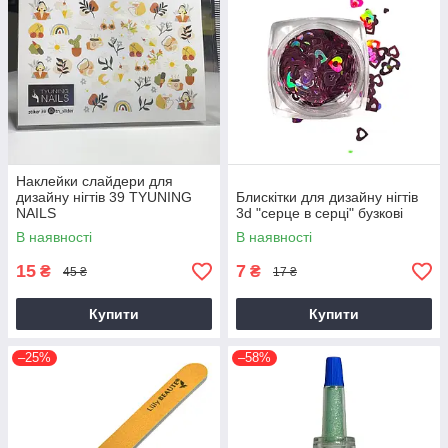
Наклейки слайдери для
дизайну нігтів 39 TYUNING
Блискітки для дизайну нігтів
NAILS
3d "серце в серці" бузкові
В наявності
В наявності
15
7
₴
₴
45 ₴
17 ₴
Купити
Купити
–25%
–58%