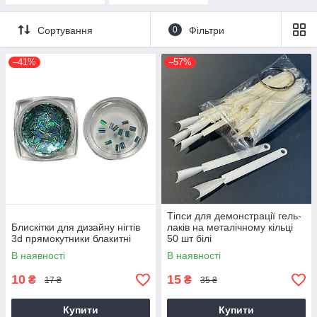
Сортування
0
Фільтри
–41%
–57%
Тіпси для демонстрації гель-
Блискітки для дизайну нігтів
лаків на металічному кільці
3d прямокутники блакитні
50 шт білі
В наявності
В наявності
10
15
₴
₴
17 ₴
35 ₴
Купити
Купити